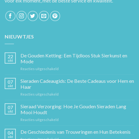
voor elk moment, met de beste service en kwaliteit.
NIEUWTJES
De Gouden Ketting: Een Tijdloos Stuk Sierkunst en
22
okt
Mode
voor
Reacties uitgeschakeld
De
Gouden
Sieraden Cadeaugids: De Beste Cadeaus voor Hem en
07
Ketting:
okt
Haar
Een
voor
Reacties uitgeschakeld
Tijdloos
Sieraden
Stuk
Cadeaugids:
Sieraad Verzorging: Hoe Je Gouden Sieraden Lang
Sierkunst
07
De
en
okt
Mooi Houdt
Beste
Mode
voor
Reacties uitgeschakeld
Cadeaus
Sieraad
voor
Verzorging:
De Geschiedenis van Trouwringen en Hun Betekenis
Hem
04
Hoe
en
okt
voor