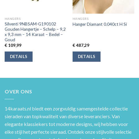
HANGERS
HANGERS
Silventi 9NBSAM-G190102
Hanger Diamant 0.040ct H Si
Gouden Hangertje – Schelp – 9,2
x 9,3 mm – 14 Karaat – Bedel –
Goud
€
109,99
€
487,29
DETAILS
DETAILS
OVER ONS
14karaats.nl
biedt een zorgvuldig samengestelde collectie
sieraden van topkwaliteit van diverse leveranciers. Van
elegante klassiekers tot moderne designs, wij hebben voor
elke stijl het perfecte sieraad. Ontdek onze stijlvolle selectie