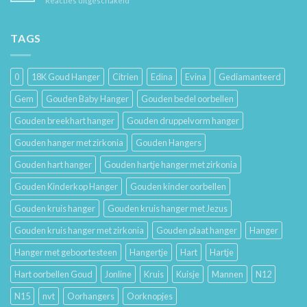
Reacties uitgeschakeld
Je
Haar
De
Gouden
Geschiedenis
Sieraden
van
TAGS
Lang
Trouwringen
Mooi
en
Houdt
Hun
0
18K Goud Hanger
Citrien
Edina
Evina
Gediamanteerd
Betekenis
Gem
Gouden Baby Hanger
Gouden bedel oorbellen
Gouden breekhart hanger
Gouden druppelvorm hanger
Gouden hanger met zirkonia
Gouden Hangers
Gouden hart hanger
Gouden hartje hanger met zirkonia
Gouden Kinderkop Hanger
Gouden kinder oorbellen
Gouden kruis hanger
Gouden kruis hanger met Jezus
Gouden kruis hanger met zirkonia
Gouden plaat hanger
Hanger
Hanger met geboortesteen
Hangertje
Hart
Hartje
Hart oorbellen Goud
Jonline
Kruis
Kuisje
Mannen
N12
N15
nvt
Oorhangers
Oorknopjes