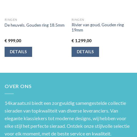
RINGEN
RINGEN
Rivier van goud, Gouden ring
De heuvels. Gouden ring 18.5mm
19mm
€
999,00
€
1.299,00
DETAILS
DETAILS
OVER ONS
14karaats.nl
biedt een zorgvuldig samengestelde collectie
sieraden van topkwaliteit van diverse leveranciers. Van
elegante klassiekers tot moderne designs, wij hebben voor
elke stijl het perfecte sieraad. Ontdek onze stijlvolle selectie
voor elk moment, met de beste service en kwaliteit.