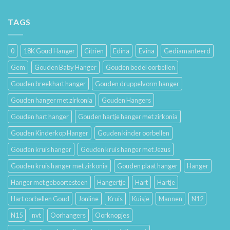
De
Gouden
Geschiedenis
Sieraden
van
TAGS
Lang
Trouwringen
Mooi
en
Houdt
Hun
0
18K Goud Hanger
Citrien
Edina
Evina
Gediamanteerd
Betekenis
Gem
Gouden Baby Hanger
Gouden bedel oorbellen
Gouden breekhart hanger
Gouden druppelvorm hanger
Gouden hanger met zirkonia
Gouden Hangers
Gouden hart hanger
Gouden hartje hanger met zirkonia
Gouden Kinderkop Hanger
Gouden kinder oorbellen
Gouden kruis hanger
Gouden kruis hanger met Jezus
Gouden kruis hanger met zirkonia
Gouden plaat hanger
Hanger
Hanger met geboortesteen
Hangertje
Hart
Hartje
Hart oorbellen Goud
Jonline
Kruis
Kuisje
Mannen
N12
N15
nvt
Oorhangers
Oorknopjes