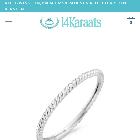
Skip
VEILIG WINKELEN, PREMIUM SIERADEN EN ALTIJD TEVREDEN
KLANTEN.
to
content
0