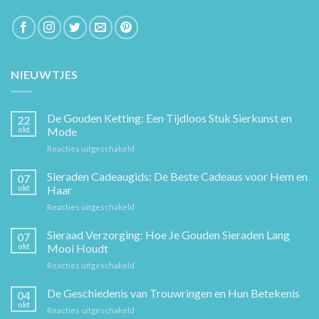
NIEUWTJES
De Gouden Ketting: Een Tijdloos Stuk Sierkunst en
22
okt
Mode
voor
Reacties uitgeschakeld
De
Gouden
Sieraden Cadeaugids: De Beste Cadeaus voor Hem en
07
Ketting:
okt
Haar
Een
voor
Reacties uitgeschakeld
Tijdloos
Sieraden
Stuk
Cadeaugids:
Sieraad Verzorging: Hoe Je Gouden Sieraden Lang
Sierkunst
07
De
en
okt
Mooi Houdt
Beste
Mode
voor
Reacties uitgeschakeld
Cadeaus
Sieraad
voor
Verzorging:
De Geschiedenis van Trouwringen en Hun Betekenis
Hem
04
Hoe
en
okt
voor
Reacties uitgeschakeld
Je
Haar