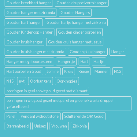
Gouden breekhart hanger
Gouden druppelvorm hanger
Gouden hanger met zirkonia
Gouden Hangers
Gouden hart hanger
Gouden hartje hanger met zirkonia
Gouden Kinderkop Hanger
Gouden kinder oorbellen
Gouden kruis hanger
Gouden kruis hanger met Jezus
Gouden kruis hanger met zirkonia
Gouden plaat hanger
Hanger
Hanger met geboortesteen
Hangertje
Hart
Hartje
Hart oorbellen Goud
Jonline
Kruis
Kuisje
Mannen
N12
N15
nvt
Oorhangers
Oorknopjes
oorringen in geel en wit goud gezet met diamant
oorringen in wit goud gezet met parel en groene kwarts druppel
gefacetteerd
Parel
Pendant without stone
Schitterende 14K Goud
Sterrenbeeld
Unisex
Vrouwen
Zirkonia