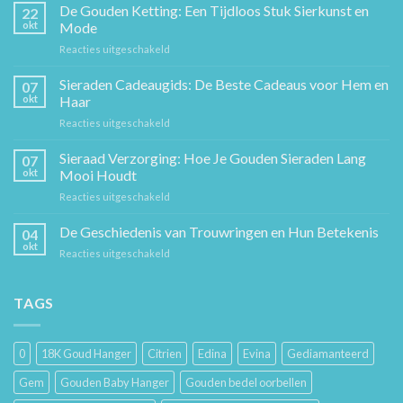
De Gouden Ketting: Een Tijdloos Stuk Sierkunst en
22
okt
Mode
voor
Reacties uitgeschakeld
De
Gouden
Sieraden Cadeaugids: De Beste Cadeaus voor Hem en
07
Ketting:
okt
Haar
Een
voor
Reacties uitgeschakeld
Tijdloos
Sieraden
Stuk
Cadeaugids:
Sieraad Verzorging: Hoe Je Gouden Sieraden Lang
Sierkunst
07
De
en
okt
Mooi Houdt
Beste
Mode
voor
Reacties uitgeschakeld
Cadeaus
Sieraad
voor
Verzorging:
De Geschiedenis van Trouwringen en Hun Betekenis
Hem
04
Hoe
en
okt
voor
Reacties uitgeschakeld
Je
Haar
De
Gouden
Geschiedenis
Sieraden
van
TAGS
Lang
Trouwringen
Mooi
en
Houdt
Hun
0
18K Goud Hanger
Citrien
Edina
Evina
Gediamanteerd
Betekenis
Gem
Gouden Baby Hanger
Gouden bedel oorbellen