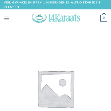
Skip
VEILIG WINKELEN, PREMIUM SIERADEN EN ALTIJD TEVREDEN
KLANTEN.
to
content
0