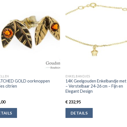
ELLEN
ENKELBANDJES
TCHED GOLD oorknoppen
14K Geelgouden Enkelbandje met
jes citrien
– Verstelbaar 24-26 cm – Fijn en
Elegant Design
,00
€
232,95
TAILS
DETAILS