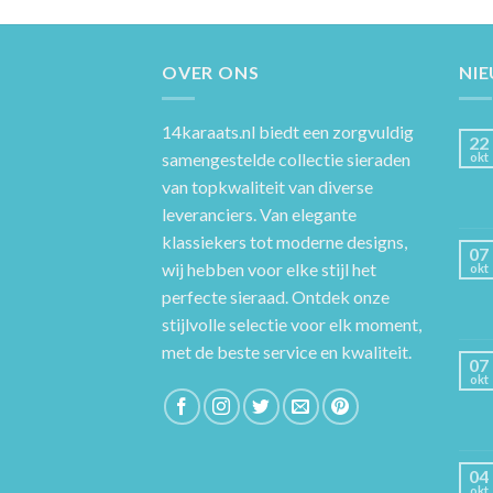
OVER ONS
NI
14karaats.nl
biedt een zorgvuldig
22
samengestelde collectie sieraden
okt
van topkwaliteit van diverse
leveranciers. Van elegante
klassiekers tot moderne designs,
07
wij hebben voor elke stijl het
okt
perfecte sieraad. Ontdek onze
stijlvolle selectie voor elk moment,
met de beste service en kwaliteit.
07
okt
04
okt