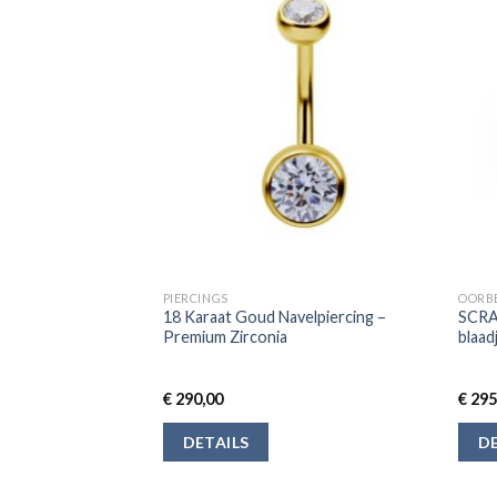
PIERCINGS
OORB
hangers Brisur
18 Karaat Goud Navelpiercing –
SCRA
Premium Zirconia
blaad
€
290,00
€
295
DETAILS
DE