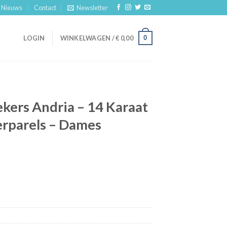
Nieuws
Contact
Newsletter
0
LOGIN
WINKELWAGEN /
€
0,00
ekers Andria – 14 Karaat
rparels – Dames