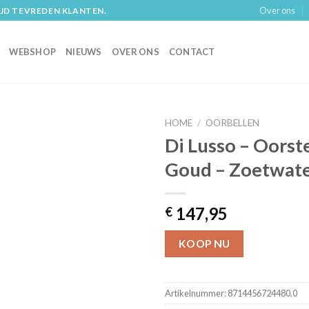
Over ons
IJD TEVREDEN KLANTEN.
WEBSHOP
NIEUWS
OVER ONS
CONTACT
HOME
/
OORBELLEN
Di Lusso – Oorst
Goud – Zoetwate
147,95
€
KOOP NU
Artikelnummer:
8714456724480.0