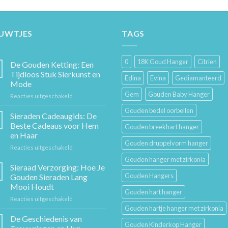
EUWTJES
TAGS
0
18K Goud Hanger
Citrien
De Gouden Ketting: Een
Tijdloos Stuk Sierkunst en
Edina
Evina
Gediamanteerd
Mode
Gem
Gouden Baby Hanger
voor
Reacties uitgeschakeld
De
Gouden bedel oorbellen
Gouden
Sieraden Cadeaugids: De
Ketting:
Beste Cadeaus voor Hem
Gouden breekhart hanger
Een
en Haar
Tijdloos
Gouden druppelvorm hanger
voor
Reacties uitgeschakeld
Stuk
Sieraden
Sierkunst
Gouden hanger met zirkonia
Cadeaugids:
en
Sieraad Verzorging: Hoe Je
De
Mode
Gouden Hangers
Gouden Sieraden Lang
Beste
Mooi Houdt
Cadeaus
Gouden hart hanger
voor
Reacties uitgeschakeld
voor
Sieraad
Hem
Gouden hartje hanger met zirkonia
Verzorging:
en
De Geschiedenis van
Gouden Kinderkop Hanger
Hoe
Haar