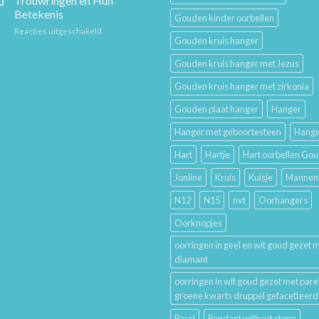
Trouwringen en Hun
Je
Betekenis
Gouden kinder oorbellen
Gouden
voor
Reacties uitgeschakeld
Sieraden
Gouden kruis hanger
De
Lang
Geschiedenis
Mooi
Gouden kruis hanger met Jezus
van
Houdt
Trouwringen
Gouden kruis hanger met zirkonia
en
Hun
Gouden plaat hanger
Hanger
Betekenis
Hanger met geboortesteen
Hange
Hart
Hartje
Hart oorbellen Go
Jonline
Kruis
Kuisje
Mannen
N12
N15
nvt
Oorhangers
Oorknopjes
oorringen in geel en wit goud gezet 
diamant
oorringen in wit goud gezet met pare
groene kwarts druppel gefacetteerd
Parel
Pendant without stone