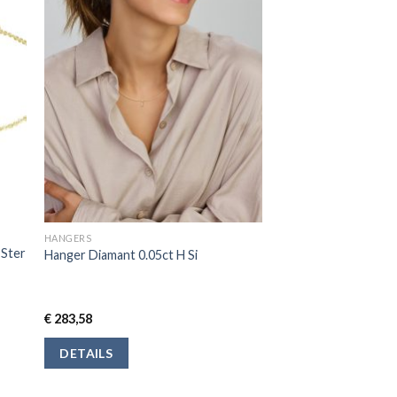
HANGERS
 Ster
Hanger Diamant 0.05ct H Si
€
283,58
DETAILS