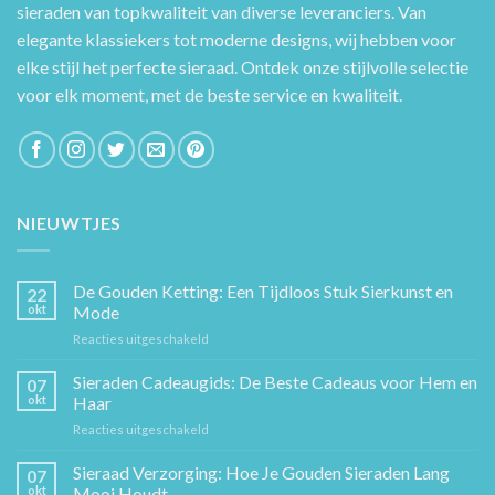
sieraden van topkwaliteit van diverse leveranciers. Van
elegante klassiekers tot moderne designs, wij hebben voor
elke stijl het perfecte sieraad. Ontdek onze stijlvolle selectie
voor elk moment, met de beste service en kwaliteit.
NIEUWTJES
De Gouden Ketting: Een Tijdloos Stuk Sierkunst en
22
okt
Mode
voor
Reacties uitgeschakeld
De
Gouden
Sieraden Cadeaugids: De Beste Cadeaus voor Hem en
07
Ketting:
okt
Haar
Een
voor
Reacties uitgeschakeld
Tijdloos
Sieraden
Stuk
Cadeaugids:
Sieraad Verzorging: Hoe Je Gouden Sieraden Lang
Sierkunst
07
De
en
okt
Mooi Houdt