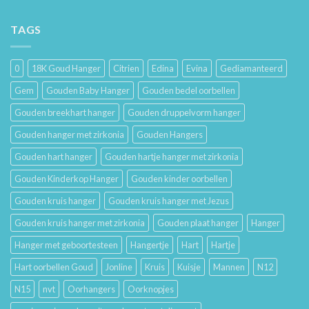
De
Gouden
Geschiedenis
Sieraden
van
TAGS
Lang
Trouwringen
Mooi
en
Houdt
Hun
0
18K Goud Hanger
Citrien
Edina
Evina
Gediamanteerd
Betekenis
Gem
Gouden Baby Hanger
Gouden bedel oorbellen
Gouden breekhart hanger
Gouden druppelvorm hanger
Gouden hanger met zirkonia
Gouden Hangers
Gouden hart hanger
Gouden hartje hanger met zirkonia
Gouden Kinderkop Hanger
Gouden kinder oorbellen
Gouden kruis hanger
Gouden kruis hanger met Jezus
Gouden kruis hanger met zirkonia
Gouden plaat hanger
Hanger
Hanger met geboortesteen
Hangertje
Hart
Hartje
Hart oorbellen Goud
Jonline
Kruis
Kuisje
Mannen
N12
N15
nvt
Oorhangers
Oorknopjes