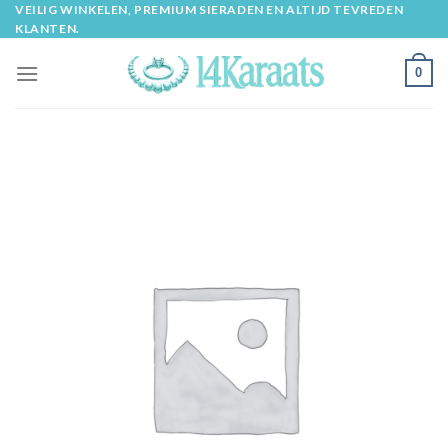
Skip
VEILIG WINKELEN, PREMIUM SIERADEN EN ALTIJD TEVREDEN
KLANTEN.
to
content
0