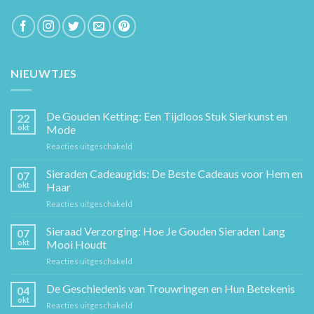
NIEUWTJES
De Gouden Ketting: Een Tijdloos Stuk Sierkunst en
22
okt
Mode
voor
Reacties uitgeschakeld
De
Gouden
Sieraden Cadeaugids: De Beste Cadeaus voor Hem en
07
Ketting:
okt
Haar
Een
voor
Reacties uitgeschakeld
Tijdloos
Sieraden
Stuk
Cadeaugids:
Sieraad Verzorging: Hoe Je Gouden Sieraden Lang
Sierkunst
07
De
en
okt
Mooi Houdt
Beste
Mode
voor
Reacties uitgeschakeld
Cadeaus
Sieraad
voor
Verzorging:
De Geschiedenis van Trouwringen en Hun Betekenis
Hem
04
Hoe
en
okt
voor
Reacties uitgeschakeld
Je
Haar