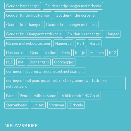
Gouden hart hanger
Gouden hartje hanger met zirkonia
Gouden Kinderkop Hanger
Gouden kinder oorbellen
Gouden kruis hanger
Gouden kruis hanger met Jezus
Gouden kruis hanger met zirkonia
Gouden plaat hanger
Hanger
Hanger met geboortesteen
Hangertje
Hart
Hartje
Hart oorbellen Goud
Jonline
Kruis
Kuisje
Mannen
N12
N15
nvt
Oorhangers
Oorknopjes
oorringen in geel en wit goud gezet met diamant
oorringen in wit goud gezet met parel en groene kwarts druppel
gefacetteerd
Parel
Pendant without stone
Schitterende 14K Goud
Sterrenbeeld
Unisex
Vrouwen
Zirkonia
NIEUWSBRIEF