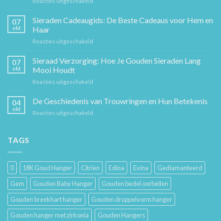
voor
Reacties uitgeschakeld
De
Gouden
Sieraden Cadeaugids: De Beste Cadeaus voor Hem en
07
Ketting:
okt
Haar
Een
voor
Reacties uitgeschakeld
Tijdloos
Sieraden
Stuk
Cadeaugids:
Sieraad Verzorging: Hoe Je Gouden Sieraden Lang
Sierkunst
07
De
en
okt
Mooi Houdt
Beste
Mode
voor
Reacties uitgeschakeld
Cadeaus
Sieraad
voor
Verzorging:
De Geschiedenis van Trouwringen en Hun Betekenis
Hem
04
Hoe
en
okt
voor
Reacties uitgeschakeld
Je
Haar
De
Gouden
Geschiedenis
Sieraden
van
TAGS
Lang
Trouwringen
Mooi
en
Houdt
Hun
0
18K Goud Hanger
Citrien
Edina
Evina
Gediamanteerd
Betekenis
Gem
Gouden Baby Hanger
Gouden bedel oorbellen
Gouden breekhart hanger
Gouden druppelvorm hanger
Gouden hanger met zirkonia
Gouden Hangers