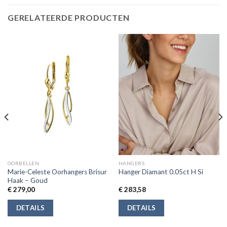
GERELATEERDE PRODUCTEN
OORBELLEN
HANGERS
Marie-Celeste Oorhangers Brisur
Hanger Diamant 0.05ct H Si
Haak – Goud
€
279,00
€
283,58
DETAILS
DETAILS