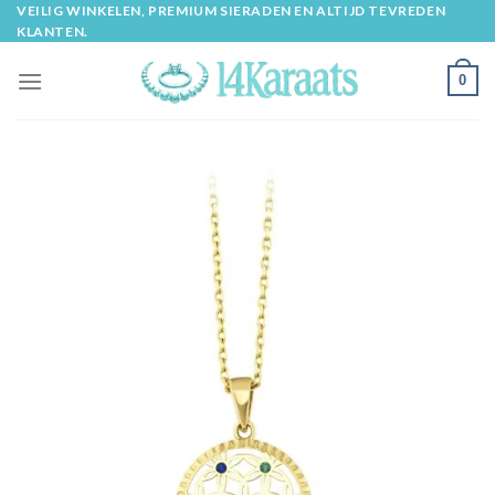
Skip
VEILIG WINKELEN, PREMIUM SIERADEN EN ALTIJD TEVREDEN
KLANTEN.
to
content
0