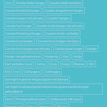
Gem
Gouden Baby Hanger
Gouden bedel oorbellen
Gouden breekhart hanger
Gouden druppelvorm hanger
Gouden hanger met zirkonia
Gouden Hangers
Gouden hart hanger
Gouden hartje hanger met zirkonia
Gouden Kinderkop Hanger
Gouden kinder oorbellen
Gouden kruis hanger
Gouden kruis hanger met Jezus
Gouden kruis hanger met zirkonia
Gouden plaat hanger
Hanger
Hanger met geboortesteen
Hangertje
Hart
Hartje
Hart oorbellen Goud
Jonline
Kruis
Kuisje
Mannen
N12
N15
nvt
Oorhangers
Oorknopjes
oorringen in geel en wit goud gezet met diamant
oorringen in wit goud gezet met parel en groene kwarts druppel
gefacetteerd
Parel
Pendant without stone
Schitterende 14K Goud
Sterrenbeeld
Unisex
Vrouwen
Zirkonia