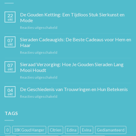
De Gouden Ketting: Een Tijdloos Stuk Sierkunst en
22
okt
Mode
voor
Reacties uitgeschakeld
De
Gouden
Sieraden Cadeaugids: De Beste Cadeaus voor Hem en
07
Ketting:
okt
Haar
Een
voor
Reacties uitgeschakeld
Tijdloos
Sieraden
Stuk
Cadeaugids:
Sieraad Verzorging: Hoe Je Gouden Sieraden Lang
Sierkunst
07
De
en
okt
Mooi Houdt
Beste
Mode
voor
Reacties uitgeschakeld
Cadeaus
Sieraad
voor
Verzorging:
De Geschiedenis van Trouwringen en Hun Betekenis
Hem
04
Hoe
en
okt
voor
Reacties uitgeschakeld
Je
Haar
De
Gouden
Geschiedenis
Sieraden
van
TAGS
Lang
Trouwringen
Mooi
en
Houdt
Hun
0
18K Goud Hanger
Citrien
Edina
Evina
Gediamanteerd
Betekenis