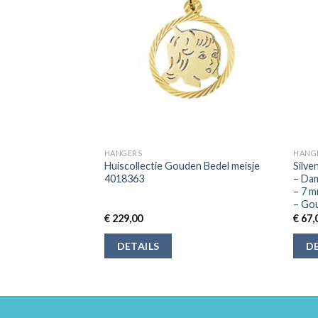
HANGERS
HANG
Huiscollectie Gouden Bedel meisje
Silve
ld Zirkonia
4018363
– Dam
– 7 m
– Go
€
229,00
€
67,
DETAILS
DE