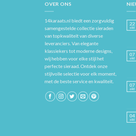
OVER ONS
NI
14karaats.nl
biedt een zorgvuldig
22
samengestelde collectie sieraden
okt
van topkwaliteit van diverse
leveranciers. Van elegante
klassiekers tot moderne designs,
07
wij hebben voor elke stijl het
okt
perfecte sieraad. Ontdek onze
stijlvolle selectie voor elk moment,
met de beste service en kwaliteit.
07
okt
04
okt