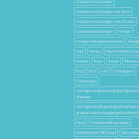
Gouden kruis hanger
De
Lang
Geschiedenis
Mooi
Gouden kruis hanger met Jezus
van
Houdt
Trouwringen
Gouden kruis hanger met zirkonia
en
Hun
Gouden plaat hanger
Hanger
Betekenis
Hanger met geboortesteen
Hange
Hart
Hartje
Hart oorbellen Go
Jonline
Kruis
Kuisje
Mannen
N12
N15
nvt
Oorhangers
Oorknopjes
oorringen in geel en wit goud gezet 
diamant
oorringen in wit goud gezet met pare
groene kwarts druppel gefacetteerd
Parel
Pendant without stone
Schitterende 14K Goud
Sterrenbe