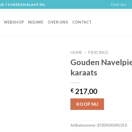
Over ons
IJD TEVREDEN KLANTEN.
WEBSHOP
NIEUWS
OVER ONS
CONTACT
HOME
/
PIERCINGS
Gouden Navelpie
karaats
217,00
€
KOOP NU
Artikelnummer:
8720924504119.0