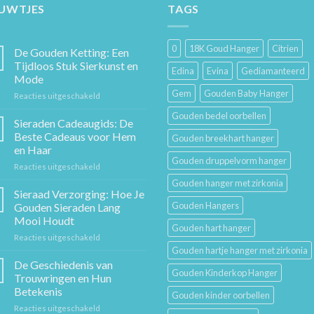
EUWTJES
TAGS
0
18K Goud Hanger
Citrien
De Gouden Ketting: Een
Tijdloos Stuk Sierkunst en
Edina
Evina
Gediamanteerd
Mode
Gem
Gouden Baby Hanger
voor
Reacties uitgeschakeld
De
Gouden bedel oorbellen
Gouden
Sieraden Cadeaugids: De
Ketting:
Beste Cadeaus voor Hem
Gouden breekhart hanger
Een
en Haar
Tijdloos
Gouden druppelvorm hanger
voor
Reacties uitgeschakeld
Stuk
Sieraden
Sierkunst
Gouden hanger met zirkonia
Cadeaugids:
en
Sieraad Verzorging: Hoe Je
De
Mode
Gouden Hangers
Gouden Sieraden Lang
Beste
Mooi Houdt
Cadeaus
Gouden hart hanger
voor
Reacties uitgeschakeld
voor
Sieraad
Hem
Gouden hartje hanger met zirkonia
Verzorging:
en
De Geschiedenis van
Gouden Kinderkop Hanger
Hoe
Haar
Trouwringen en Hun
Je
Betekenis
Gouden kinder oorbellen
Gouden
voor
Reacties uitgeschakeld
Sieraden