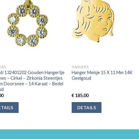
ERS
HANGERS
nti 132401202 Gouden Hangertje
Hanger Meisje 15 X 11 Mm 14K
es – Cirkel – Zirkonia Steentjes
Geelgoud
m Doorsnee – 14 Karaat – Bedel
ud
00
€
185,00
TAILS
DETAILS