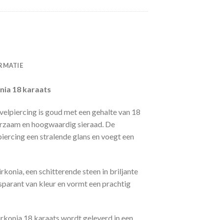
RMATIE
nia 18 karaats
velpiercing is goud met een gehalte van 18
urzaam en hoogwaardig sieraad. De
piercing een stralende glans en voegt een
irkonia, een schitterende steen in briljante
nsparant van kleur en vormt een prachtig
konia 18 karaats wordt geleverd in een