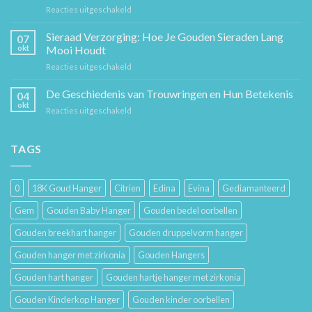
voor
Reacties uitgeschakeld
Tijdloos
Sieraden
Stuk
Cadeaugids:
Sieraad Verzorging: Hoe Je Gouden Sieraden Lang
Sierkunst
07
De
en
okt
Mooi Houdt
Beste
Mode
voor
Reacties uitgeschakeld
Cadeaus
Sieraad
voor
Verzorging:
De Geschiedenis van Trouwringen en Hun Betekenis
Hem
04
Hoe
en
okt
voor
Reacties uitgeschakeld
Je
Haar
De
Gouden
Geschiedenis
Sieraden
van
TAGS
Lang
Trouwringen
Mooi
en
Houdt
Hun
0
18K Goud Hanger
Citrien
Edina
Evina
Gediamanteerd
Betekenis
Gem
Gouden Baby Hanger
Gouden bedel oorbellen
Gouden breekhart hanger
Gouden druppelvorm hanger
Gouden hanger met zirkonia
Gouden Hangers
Gouden hart hanger
Gouden hartje hanger met zirkonia
Gouden Kinderkop Hanger
Gouden kinder oorbellen