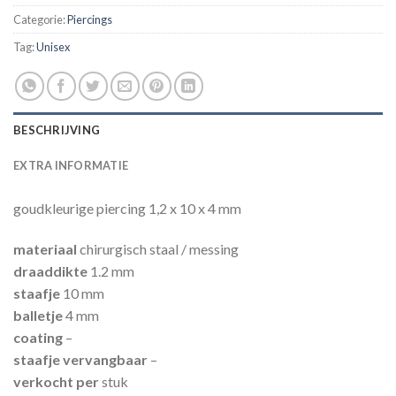
Categorie:
Piercings
Tag:
Unisex
BESCHRIJVING
EXTRA INFORMATIE
goudkleurige piercing 1,2 x 10 x 4 mm
materiaal
chirurgisch staal / messing
draaddikte
1.2 mm
staafje
10 mm
balletje
4 mm
coating
–
staafje vervangbaar
–
verkocht per
stuk