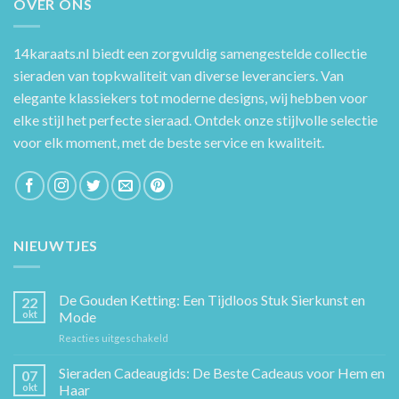
OVER ONS
14karaats.nl
biedt een zorgvuldig samengestelde collectie
sieraden van topkwaliteit van diverse leveranciers. Van
elegante klassiekers tot moderne designs, wij hebben voor
elke stijl het perfecte sieraad. Ontdek onze stijlvolle selectie
voor elk moment, met de beste service en kwaliteit.
NIEUWTJES
De Gouden Ketting: Een Tijdloos Stuk Sierkunst en
22
okt
Mode
voor
Reacties uitgeschakeld
De
Gouden
Sieraden Cadeaugids: De Beste Cadeaus voor Hem en
07
Ketting:
okt
Haar
Een