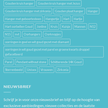
Gouden kruis hanger
Gouden kruis hanger met Jezus
Gouden kruis hanger met zirkonia
Gouden plaat hanger
Hanger
Hanger met geboortesteen
Hangertje
Hart
Hartje
Hart oorbellen Goud
Jonline
Kruis
Kuisje
Mannen
N12
N15
nvt
Oorhangers
Oorknopjes
oorringen in geel en wit goud gezet met diamant
oorringen in wit goud gezet met parel en groene kwarts druppel
gefacetteerd
Parel
Pendant without stone
Schitterende 14K Goud
Sterrenbeeld
Unisex
Vrouwen
Zirkonia
NIEUWSBRIEF
Schrijf je in voor onze nieuwsbrief en blijf op de hoogte van
exclusieve aanbiedingen, nieuwe collecties en de laatste