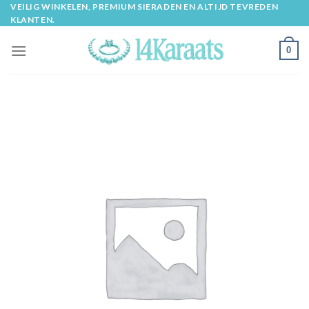
Skip
VEILIG WINKELEN, PREMIUM SIERADEN EN ALTIJD TEVREDEN
KLANTEN.
to
content
0