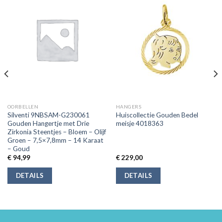
OORBELLEN
HANGERS
Silventi 9NBSAM-G230061
Huiscollectie Gouden Bedel
Gouden Hangertje met Drie
meisje 4018363
Zirkonia Steentjes – Bloem – Olijf
Groen – 7,5×7,8mm – 14 Karaat
– Goud
€
94,99
€
229,00
DETAILS
DETAILS