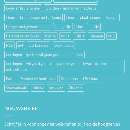
Gouden kruis hanger
Gouden kruis hanger met Jezus
Gouden kruis hanger met zirkonia
Gouden plaat hanger
Hanger
Hanger met geboortesteen
Hangertje
Hart
Hartje
Hart oorbellen Goud
Jonline
Kruis
Kuisje
Mannen
N12
N15
nvt
Oorhangers
Oorknopjes
oorringen in geel en wit goud gezet met diamant
oorringen in wit goud gezet met parel en groene kwarts druppel
gefacetteerd
Parel
Pendant without stone
Schitterende 14K Goud
Sterrenbeeld
Unisex
Vrouwen
Zirkonia
NIEUWSBRIEF
Schrijf je in voor onze nieuwsbrief en blijf op de hoogte van