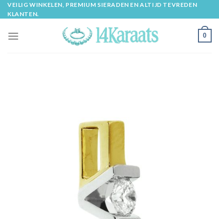
Skip
VEILIG WINKELEN, PREMIUM SIERADEN EN ALTIJD TEVREDEN
KLANTEN.
to
content
0