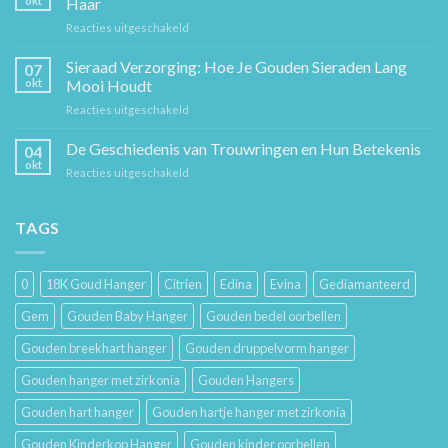
okt
Haar
Een
voor
Reacties uitgeschakeld
Tijdloos
Sieraden
Stuk
Cadeaugids:
Sieraad Verzorging: Hoe Je Gouden Sieraden Lang
Sierkunst
07
De
en
okt
Mooi Houdt
Beste
Mode
voor
Reacties uitgeschakeld
Cadeaus
Sieraad
voor
Verzorging:
De Geschiedenis van Trouwringen en Hun Betekenis
Hem
04
Hoe
en
okt
voor
Reacties uitgeschakeld
Je
Haar
De
Gouden
Geschiedenis
Sieraden
van
TAGS
Lang
Trouwringen
Mooi
en
Houdt
Hun
0
18K Goud Hanger
Citrien
Edina
Evina
Gediamanteerd
Betekenis
Gem
Gouden Baby Hanger
Gouden bedel oorbellen
Gouden breekhart hanger
Gouden druppelvorm hanger
Gouden hanger met zirkonia
Gouden Hangers
Gouden hart hanger
Gouden hartje hanger met zirkonia
Gouden Kinderkop Hanger
Gouden kinder oorbellen