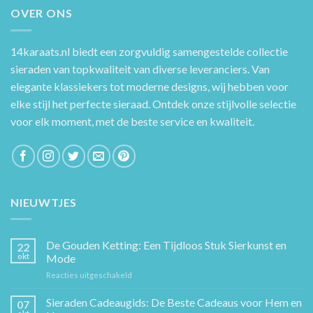
OVER ONS
14karaats.nl
biedt een zorgvuldig samengestelde collectie
sieraden van topkwaliteit van diverse leveranciers. Van
elegante klassiekers tot moderne designs, wij hebben voor
elke stijl het perfecte sieraad. Ontdek onze stijlvolle selectie
voor elk moment, met de beste service en kwaliteit.
NIEUWTJES
De Gouden Ketting: Een Tijdloos Stuk Sierkunst en
22
okt
Mode
voor
Reacties uitgeschakeld
De
Gouden
Sieraden Cadeaugids: De Beste Cadeaus voor Hem en
07
Ketting: