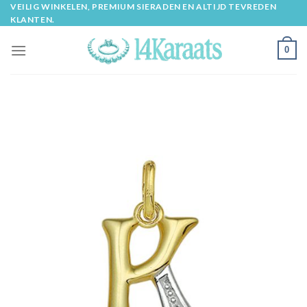
Skip
VEILIG WINKELEN, PREMIUM SIERADEN EN ALTIJD TEVREDEN
KLANTEN.
to
content
0