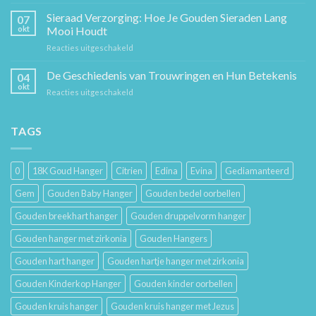
Sieraden
Stuk
Cadeaugids:
Sieraad Verzorging: Hoe Je Gouden Sieraden Lang
Sierkunst
07
De
en
okt
Mooi Houdt
Beste
Mode
voor
Reacties uitgeschakeld
Cadeaus
Sieraad
voor
Verzorging:
De Geschiedenis van Trouwringen en Hun Betekenis
Hem
04
Hoe
en
okt
voor
Reacties uitgeschakeld
Je
Haar
De
Gouden
Geschiedenis
Sieraden
van
TAGS
Lang
Trouwringen
Mooi
en
Houdt
Hun
0
18K Goud Hanger
Citrien
Edina
Evina
Gediamanteerd
Betekenis
Gem
Gouden Baby Hanger
Gouden bedel oorbellen
Gouden breekhart hanger
Gouden druppelvorm hanger
Gouden hanger met zirkonia
Gouden Hangers
Gouden hart hanger
Gouden hartje hanger met zirkonia
Gouden Kinderkop Hanger
Gouden kinder oorbellen
Gouden kruis hanger
Gouden kruis hanger met Jezus