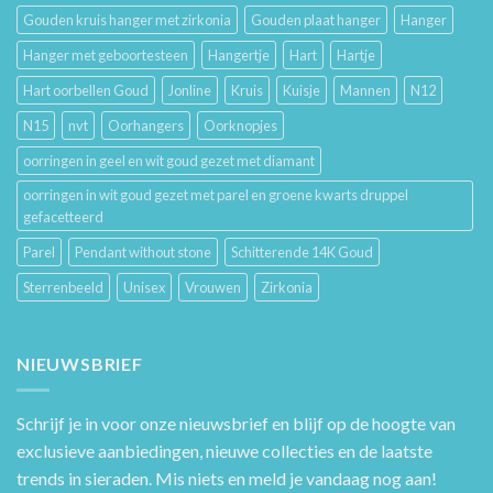
Gouden kruis hanger met zirkonia
Gouden plaat hanger
Hanger
Hanger met geboortesteen
Hangertje
Hart
Hartje
Hart oorbellen Goud
Jonline
Kruis
Kuisje
Mannen
N12
N15
nvt
Oorhangers
Oorknopjes
oorringen in geel en wit goud gezet met diamant
oorringen in wit goud gezet met parel en groene kwarts druppel
gefacetteerd
Parel
Pendant without stone
Schitterende 14K Goud
Sterrenbeeld
Unisex
Vrouwen
Zirkonia
NIEUWSBRIEF
Schrijf je in voor onze nieuwsbrief en blijf op de hoogte van
exclusieve aanbiedingen, nieuwe collecties en de laatste
trends in sieraden. Mis niets en meld je vandaag nog aan!