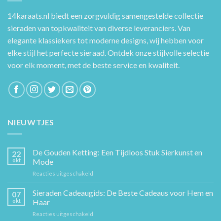
14karaats.nl
biedt een zorgvuldig samengestelde collectie
sieraden van topkwaliteit van diverse leveranciers. Van
elegante klassiekers tot moderne designs, wij hebben voor
elke stijl het perfecte sieraad. Ontdek onze stijlvolle selectie
voor elk moment, met de beste service en kwaliteit.
NIEUWTJES
De Gouden Ketting: Een Tijdloos Stuk Sierkunst en
22
okt
Mode
voor
Reacties uitgeschakeld
De
Gouden
Sieraden Cadeaugids: De Beste Cadeaus voor Hem en
07
Ketting:
okt
Haar
Een
voor
Reacties uitgeschakeld
Tijdloos