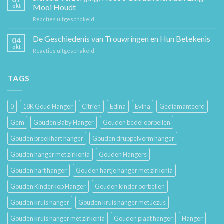
De
en
okt
Mooi Houdt
Beste
Mode
voor
Reacties uitgeschakeld
Cadeaus
Sieraad
voor
Verzorging:
De Geschiedenis van Trouwringen en Hun Betekenis
Hem
04
Hoe
en
okt
voor
Reacties uitgeschakeld
Je
Haar
De
Gouden
Geschiedenis
Sieraden
van
TAGS
Lang
Trouwringen
Mooi
en
Houdt
Hun
0
18K Goud Hanger
Citrien
Edina
Evina
Gediamanteerd
Betekenis
Gem
Gouden Baby Hanger
Gouden bedel oorbellen
Gouden breekhart hanger
Gouden druppelvorm hanger
Gouden hanger met zirkonia
Gouden Hangers
Gouden hart hanger
Gouden hartje hanger met zirkonia
Gouden Kinderkop Hanger
Gouden kinder oorbellen
Gouden kruis hanger
Gouden kruis hanger met Jezus
Gouden kruis hanger met zirkonia
Gouden plaat hanger
Hanger