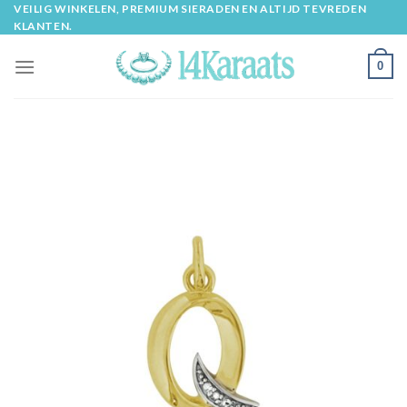
Skip
VEILIG WINKELEN, PREMIUM SIERADEN EN ALTIJD TEVREDEN
KLANTEN.
to
content
0