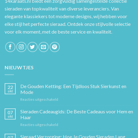
14karaats.nl
biedt een zorgvuldig samengestelde collectie
sieraden van topkwaliteit van diverse leveranciers. Van
elegante klassiekers tot moderne designs, wij hebben voor
elke stijl het perfecte sieraad. Ontdek onze stijlvolle selectie
voor elk moment, met de beste service en kwaliteit.
NIEUWTJES
De Gouden Ketting: Een Tijdloos Stuk Sierkunst en
22
okt
Mode
voor
Reacties uitgeschakeld
De
Gouden
Sieraden Cadeaugids: De Beste Cadeaus voor Hem en
07
Ketting:
okt
Haar
Een
voor
Reacties uitgeschakeld
Tijdloos
Sieraden
Stuk
Cadeaugids:
Sieraad Verzorging: Hoe Je Gouden Sieraden Lang
Sierkunst
07