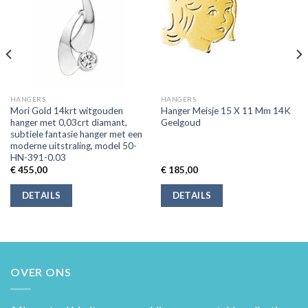
HANGERS
HANGERS
Mori Gold 14krt witgouden
Hanger Meisje 15 X 11 Mm 14K
hanger met 0,03crt diamant,
Geelgoud
subtiele fantasie hanger met een
moderne uitstraling, model 50-
HN-391-0.03
€
455,00
€
185,00
DETAILS
DETAILS
OVER ONS