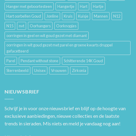
Hanger met geboortesteen
Hangertje
Hart
Hartje
Hart oorbellen Goud
Jonline
Kruis
Kuisje
Mannen
N12
N15
nvt
Oorhangers
Oorknopjes
oorringen in geel en wit goud gezet met diamant
oorringen in wit goud gezet met parel en groene kwarts druppel
gefacetteerd
Parel
Pendant without stone
Schitterende 14K Goud
Sterrenbeeld
Unisex
Vrouwen
Zirkonia
NIEUWSBRIEF
Schrijf je in voor onze nieuwsbrief en blijf op de hoogte van
exclusieve aanbiedingen, nieuwe collecties en de laatste
trends in sieraden. Mis niets en meld je vandaag nog aan!