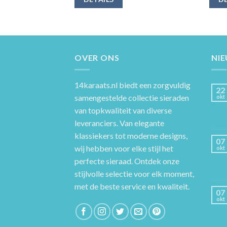
OVER ONS
NI
14karaats.nl
biedt een zorgvuldig
22
samengestelde collectie sieraden
okt
van topkwaliteit van diverse
leveranciers. Van elegante
klassiekers tot moderne designs,
07
wij hebben voor elke stijl het
okt
perfecte sieraad. Ontdek onze
stijlvolle selectie voor elk moment,
met de beste service en kwaliteit.
07
okt