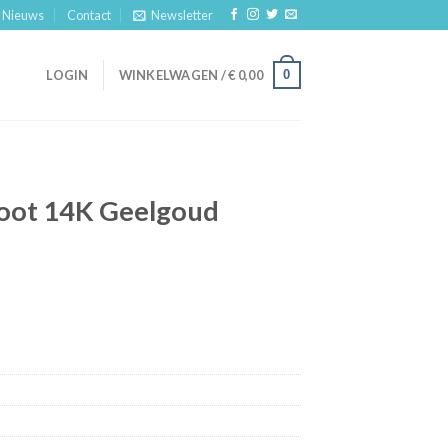
Nieuws
Contact
Newsletter
0
LOGIN
WINKELWAGEN /
€
0,00
oot 14K Geelgoud