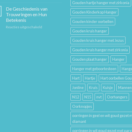
Sieraad
Hem
Gouden hartje hanger met zirkonia
Verzorging:
en
De Geschiedenis van
Gouden Kinderkop Hanger
Hoe
Haar
Trouwringen en Hun
Je
Betekenis
Gouden kinder oorbellen
Gouden
voor
Reacties uitgeschakeld
Sieraden
Gouden kruis hanger
De
Lang
Geschiedenis
Mooi
Gouden kruis hanger met Jezus
van
Houdt
Trouwringen
Gouden kruis hanger met zirkonia
en
Hun
Gouden plaat hanger
Hanger
Betekenis
Hanger met geboortesteen
Hange
Hart
Hartje
Hart oorbellen Go
Jonline
Kruis
Kuisje
Mannen
N12
N15
nvt
Oorhangers
Oorknopjes
oorringen in geel en wit goud gezet 
diamant
oorringen in wit goud gezet met pare