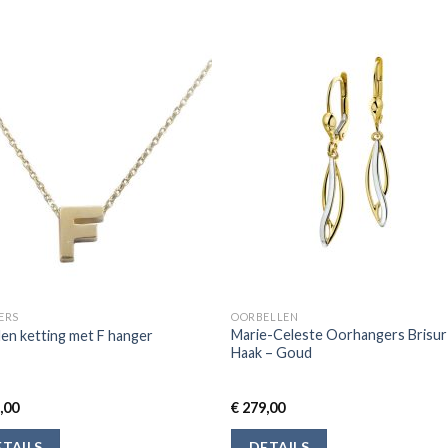
ERS
OORBELLEN
Marie-Celeste Oorhangers Brisur
n ketting met F hanger
Haak – Goud
,00
€
279,00
TAILS
DETAILS