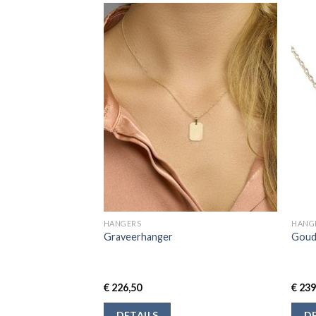
HANGERS
HANG
-G230061 Gouden
Graveerhanger
Goude
 Zirkonia Steentjes
oen – 7,5×7,8mm –
€
226,50
€
239
DETAILS
DE