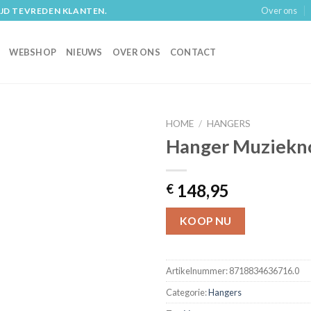
Over ons
IJD TEVREDEN KLANTEN.
WEBSHOP
NIEUWS
OVER ONS
CONTACT
HOME
/
HANGERS
Hanger Muziekn
148,95
€
KOOP NU
Artikelnummer:
8718834636716.0
Categorie:
Hangers