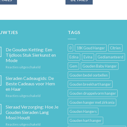
EUWTJES
TAGS
0
18K Goud Hanger
Citrien
De Gouden Ketting: Een
Tijdloos Stuk Sierkunst en
Edina
Evina
Gediamanteerd
Mode
Gem
Gouden Baby Hanger
voor
Reacties uitgeschakeld
De
Gouden bedel oorbellen
Gouden
Sieraden Cadeaugids: De
Ketting:
Beste Cadeaus voor Hem
Gouden breekhart hanger
Een
en Haar
Tijdloos
Gouden druppelvorm hanger
voor
Reacties uitgeschakeld
Stuk
Sieraden
Sierkunst
Gouden hanger met zirkonia
Cadeaugids:
en
Sieraad Verzorging: Hoe Je
De
Mode
Gouden Hangers
Gouden Sieraden Lang
Beste
Mooi Houdt
Cadeaus
Gouden hart hanger
voor
Reacties uitgeschakeld
voor