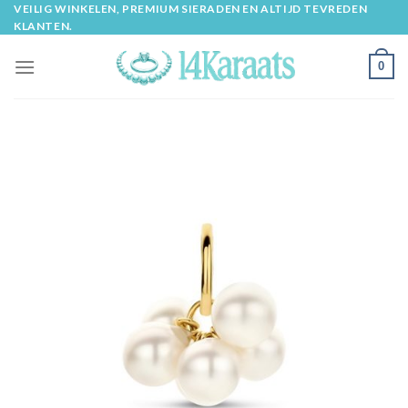
Skip
VEILIG WINKELEN, PREMIUM SIERADEN EN ALTIJD TEVREDEN
KLANTEN.
to
content
0