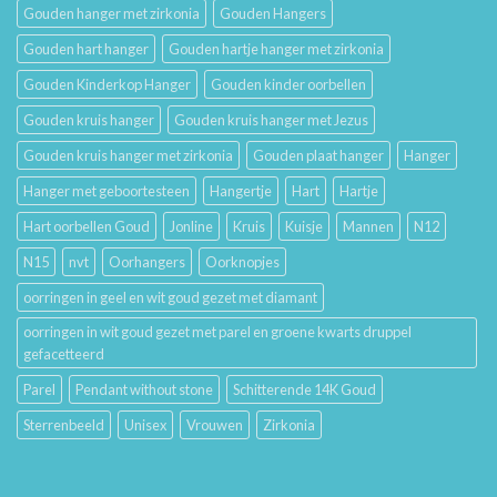
Gouden hanger met zirkonia
Gouden Hangers
Gouden hart hanger
Gouden hartje hanger met zirkonia
Gouden Kinderkop Hanger
Gouden kinder oorbellen
Gouden kruis hanger
Gouden kruis hanger met Jezus
Gouden kruis hanger met zirkonia
Gouden plaat hanger
Hanger
Hanger met geboortesteen
Hangertje
Hart
Hartje
Hart oorbellen Goud
Jonline
Kruis
Kuisje
Mannen
N12
N15
nvt
Oorhangers
Oorknopjes
oorringen in geel en wit goud gezet met diamant
oorringen in wit goud gezet met parel en groene kwarts druppel
gefacetteerd
Parel
Pendant without stone
Schitterende 14K Goud
Sterrenbeeld
Unisex
Vrouwen
Zirkonia