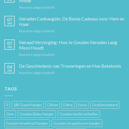
Mode
voor
Reacties uitgeschakeld
De
Gouden
Sieraden Cadeaugids: De Beste Cadeaus voor Hem en
07
Ketting:
okt
Haar
Een
voor
Reacties uitgeschakeld
Tijdloos
Sieraden
Stuk
Cadeaugids:
Sieraad Verzorging: Hoe Je Gouden Sieraden Lang
Sierkunst
07
De
en
okt
Mooi Houdt
Beste
Mode
voor
Reacties uitgeschakeld
Cadeaus
Sieraad
voor
Verzorging:
De Geschiedenis van Trouwringen en Hun Betekenis
Hem
04
Hoe
en
okt
voor
Reacties uitgeschakeld
Je
Haar
De
Gouden
Geschiedenis
Sieraden
van
TAGS
Lang
Trouwringen
Mooi
en
Houdt
Hun
0
18K Goud Hanger
Citrien
Edina
Evina
Gediamanteerd
Betekenis
Gem
Gouden Baby Hanger
Gouden bedel oorbellen
Gouden breekhart hanger
Gouden druppelvorm hanger