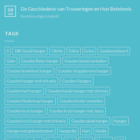
Sieraad
voor
Verzorging:
De Geschiedenis van Trouwringen en Hun Betekenis
Hem
04
Hoe
en
okt
voor
Reacties uitgeschakeld
Je
Haar
De
Gouden
Geschiedenis
Sieraden
van
TAGS
Lang
Trouwringen
Mooi
en
Houdt
Hun
0
18K Goud Hanger
Citrien
Edina
Evina
Gediamanteerd
Betekenis
Gem
Gouden Baby Hanger
Gouden bedel oorbellen
Gouden breekhart hanger
Gouden druppelvorm hanger
Gouden hanger met zirkonia
Gouden Hangers
Gouden hart hanger
Gouden hartje hanger met zirkonia
Gouden Kinderkop Hanger
Gouden kinder oorbellen
Gouden kruis hanger
Gouden kruis hanger met Jezus
Gouden kruis hanger met zirkonia
Gouden plaat hanger
Hanger
Hanger met geboortesteen
Hangertje
Hart
Hartje