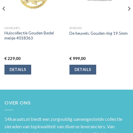
HANGERS
RINGEN
Huiscollectie Gouden Bedel
De heuvels. Gouden ring 19.5mm
meisje 4018363
€
229,00
€
999,00
DETAILS
DETAILS
OVER ONS
14karaats.nl
biedt een zorgvuldig samengestelde collectie
sieraden van topkwaliteit van diverse leveranciers. Van