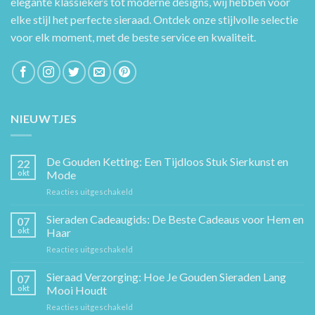
elegante klassiekers tot moderne designs, wij hebben voor
elke stijl het perfecte sieraad. Ontdek onze stijlvolle selectie
voor elk moment, met de beste service en kwaliteit.
NIEUWTJES
De Gouden Ketting: Een Tijdloos Stuk Sierkunst en
22
okt
Mode
voor
Reacties uitgeschakeld
De
Gouden
Sieraden Cadeaugids: De Beste Cadeaus voor Hem en
07
Ketting:
okt
Haar
Een
voor
Reacties uitgeschakeld
Tijdloos
Sieraden
Stuk
Cadeaugids:
Sieraad Verzorging: Hoe Je Gouden Sieraden Lang
Sierkunst
07
De
en
okt
Mooi Houdt
Beste
Mode
voor
Reacties uitgeschakeld
Cadeaus