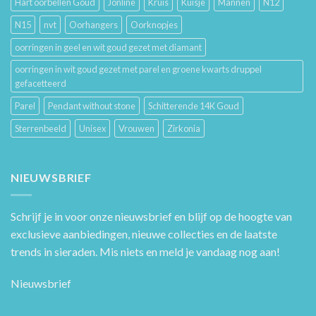
Hart oorbellen Goud
Jonline
Kruis
Kuisje
Mannen
N12
N15
nvt
Oorhangers
Oorknopjes
oorringen in geel en wit goud gezet met diamant
oorringen in wit goud gezet met parel en groene kwarts druppel
gefacetteerd
Parel
Pendant without stone
Schitterende 14K Goud
Sterrenbeeld
Unisex
Vrouwen
Zirkonia
NIEUWSBRIEF
Schrijf je in voor onze nieuwsbrief en blijf op de hoogte van
exclusieve aanbiedingen, nieuwe collecties en de laatste
trends in sieraden. Mis niets en meld je vandaag nog aan!
Nieuwsbrief