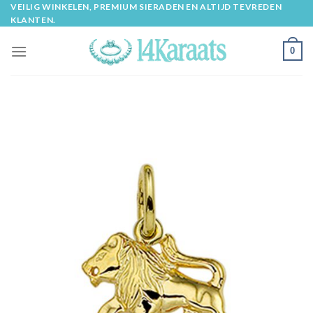
Skip
VEILIG WINKELEN, PREMIUM SIERADEN EN ALTIJD TEVREDEN
KLANTEN.
to
content
0