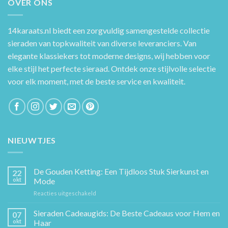
OVER ONS
14karaats.nl
biedt een zorgvuldig samengestelde collectie
sieraden van topkwaliteit van diverse leveranciers. Van
elegante klassiekers tot moderne designs, wij hebben voor
elke stijl het perfecte sieraad. Ontdek onze stijlvolle selectie
voor elk moment, met de beste service en kwaliteit.
NIEUWTJES
De Gouden Ketting: Een Tijdloos Stuk Sierkunst en
22
okt
Mode
voor
Reacties uitgeschakeld
De
Gouden
Sieraden Cadeaugids: De Beste Cadeaus voor Hem en
07
Ketting:
okt
Haar
Een