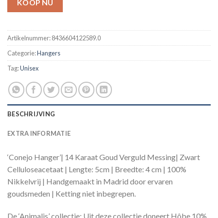
KOOP NU
Artikelnummer:
8436604122589.0
Categorie:
Hangers
Tag:
Unisex
BESCHRIJVING
EXTRA INFORMATIE
‘Conejo Hanger’| 14 Karaat Goud Verguld Messing| Zwart
Celluloseacetaat | Lengte: 5cm | Breedte: 4 cm | 100%
Nikkelvrij | Handgemaakt in Madrid door ervaren
goudsmeden | Ketting niet inbegrepen.
De ‘Animalis’ collectie: Uit deze collectie doneert Hôbe 10%