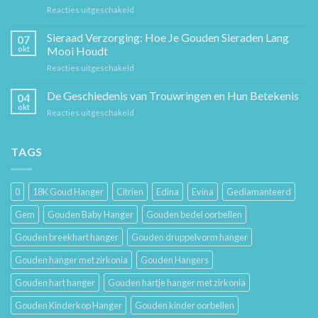
voor
Reacties uitgeschakeld
Tijdloos
Sieraden
Stuk
Cadeaugids:
Sieraad Verzorging: Hoe Je Gouden Sieraden Lang
Sierkunst
07
De
en
okt
Mooi Houdt
Beste
Mode
voor
Reacties uitgeschakeld
Cadeaus
Sieraad
voor
Verzorging:
De Geschiedenis van Trouwringen en Hun Betekenis
Hem
04
Hoe
en
okt
voor
Reacties uitgeschakeld
Je
Haar
De
Gouden
Geschiedenis
Sieraden
van
TAGS
Lang
Trouwringen
Mooi
en
Houdt
Hun
0
18K Goud Hanger
Citrien
Edina
Evina
Gediamanteerd
Betekenis
Gem
Gouden Baby Hanger
Gouden bedel oorbellen
Gouden breekhart hanger
Gouden druppelvorm hanger
Gouden hanger met zirkonia
Gouden Hangers
Gouden hart hanger
Gouden hartje hanger met zirkonia
Gouden Kinderkop Hanger
Gouden kinder oorbellen