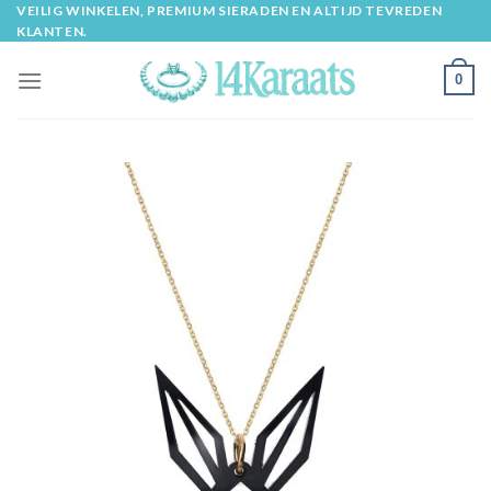
Skip
VEILIG WINKELEN, PREMIUM SIERADEN EN ALTIJD TEVREDEN
KLANTEN.
to
content
0