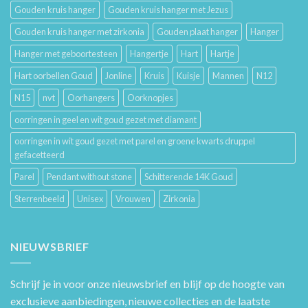
Gouden kruis hanger
Gouden kruis hanger met Jezus
Gouden kruis hanger met zirkonia
Gouden plaat hanger
Hanger
Hanger met geboortesteen
Hangertje
Hart
Hartje
Hart oorbellen Goud
Jonline
Kruis
Kuisje
Mannen
N12
N15
nvt
Oorhangers
Oorknopjes
oorringen in geel en wit goud gezet met diamant
oorringen in wit goud gezet met parel en groene kwarts druppel
gefacetteerd
Parel
Pendant without stone
Schitterende 14K Goud
Sterrenbeeld
Unisex
Vrouwen
Zirkonia
NIEUWSBRIEF
Schrijf je in voor onze nieuwsbrief en blijf op de hoogte van
exclusieve aanbiedingen, nieuwe collecties en de laatste