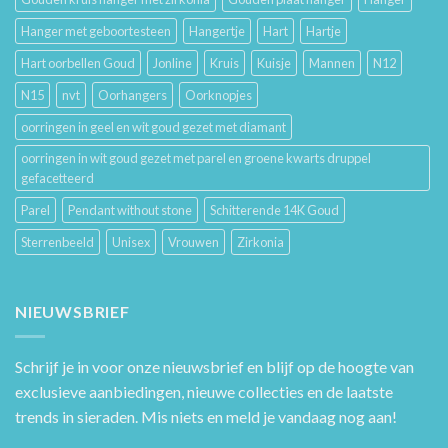
Hanger met geboortesteen
Hangertje
Hart
Hartje
Hart oorbellen Goud
Jonline
Kruis
Kuisje
Mannen
N12
N15
nvt
Oorhangers
Oorknopjes
oorringen in geel en wit goud gezet met diamant
oorringen in wit goud gezet met parel en groene kwarts druppel
gefacetteerd
Parel
Pendant without stone
Schitterende 14K Goud
Sterrenbeeld
Unisex
Vrouwen
Zirkonia
NIEUWSBRIEF
Schrijf je in voor onze nieuwsbrief en blijf op de hoogte van
exclusieve aanbiedingen, nieuwe collecties en de laatste
trends in sieraden. Mis niets en meld je vandaag nog aan!