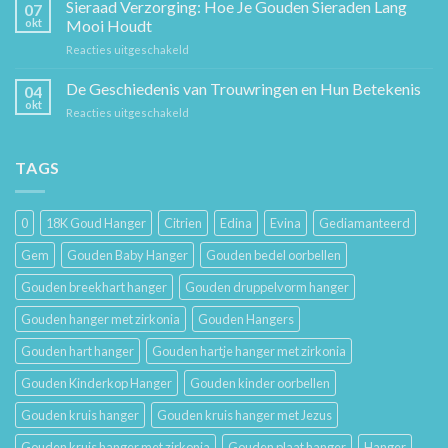
Cadeaugids:
Sieraad Verzorging: Hoe Je Gouden Sieraden Lang
Sierkunst
07
De
en
okt
Mooi Houdt
Beste
Mode
voor
Reacties uitgeschakeld
Cadeaus
Sieraad
voor
Verzorging:
De Geschiedenis van Trouwringen en Hun Betekenis
Hem
04
Hoe
en
okt
voor
Reacties uitgeschakeld
Je
Haar
De
Gouden
Geschiedenis
Sieraden
van
TAGS
Lang
Trouwringen
Mooi
en
Houdt
Hun
0
18K Goud Hanger
Citrien
Edina
Evina
Gediamanteerd
Betekenis
Gem
Gouden Baby Hanger
Gouden bedel oorbellen
Gouden breekhart hanger
Gouden druppelvorm hanger
Gouden hanger met zirkonia
Gouden Hangers
Gouden hart hanger
Gouden hartje hanger met zirkonia
Gouden Kinderkop Hanger
Gouden kinder oorbellen
Gouden kruis hanger
Gouden kruis hanger met Jezus
Gouden kruis hanger met zirkonia
Gouden plaat hanger
Hanger