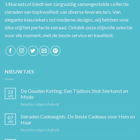
14karaats.nl
biedt een zorgvuldig samengestelde collectie
sieraden van topkwaliteit van diverse leveranciers. Van
elegante klassiekers tot moderne designs, wij hebben voor
elke stijl het perfecte sieraad. Ontdek onze stijlvolle selectie
voor elk moment, met de beste service en kwaliteit.
NIEUWTJES
De Gouden Ketting: Een Tijdloos Stuk Sierkunst en
22
okt
Mode
voor
Reacties uitgeschakeld
De
Gouden
Sieraden Cadeaugids: De Beste Cadeaus voor Hem en
07
Ketting:
okt
Haar
Een
voor
Reacties uitgeschakeld
Tijdloos
Sieraden
Stuk