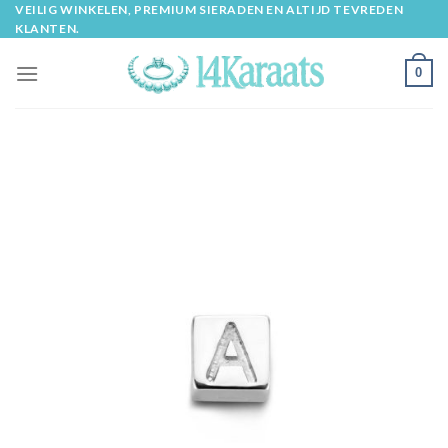
Skip
VEILIG WINKELEN, PREMIUM SIERADEN EN ALTIJD TEVREDEN
KLANTEN.
to
content
0