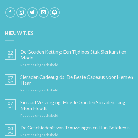
NIEUWTJES
De Gouden Ketting: Een Tijdloos Stuk Sierkunst en
22
okt
Mode
voor
Reacties uitgeschakeld
De
Gouden
Sieraden Cadeaugids: De Beste Cadeaus voor Hem en
07
Ketting:
okt
Haar
Een
voor
Reacties uitgeschakeld
Tijdloos
Sieraden
Stuk
Cadeaugids:
Sieraad Verzorging: Hoe Je Gouden Sieraden Lang
Sierkunst
07
De
en
okt
Mooi Houdt
Beste
Mode
voor
Reacties uitgeschakeld
Cadeaus
Sieraad
voor
Verzorging:
De Geschiedenis van Trouwringen en Hun Betekenis
Hem
04
Hoe
en
okt
voor
Reacties uitgeschakeld
Je
Haar