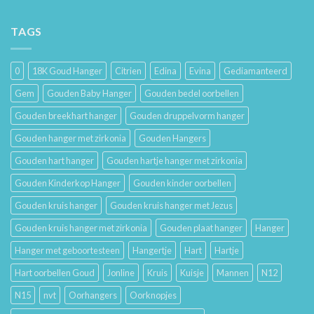
De
Gouden
Geschiedenis
Sieraden
van
TAGS
Lang
Trouwringen
Mooi
en
Houdt
Hun
0
18K Goud Hanger
Citrien
Edina
Evina
Gediamanteerd
Betekenis
Gem
Gouden Baby Hanger
Gouden bedel oorbellen
Gouden breekhart hanger
Gouden druppelvorm hanger
Gouden hanger met zirkonia
Gouden Hangers
Gouden hart hanger
Gouden hartje hanger met zirkonia
Gouden Kinderkop Hanger
Gouden kinder oorbellen
Gouden kruis hanger
Gouden kruis hanger met Jezus
Gouden kruis hanger met zirkonia
Gouden plaat hanger
Hanger
Hanger met geboortesteen
Hangertje
Hart
Hartje
Hart oorbellen Goud
Jonline
Kruis
Kuisje
Mannen
N12
N15
nvt
Oorhangers
Oorknopjes