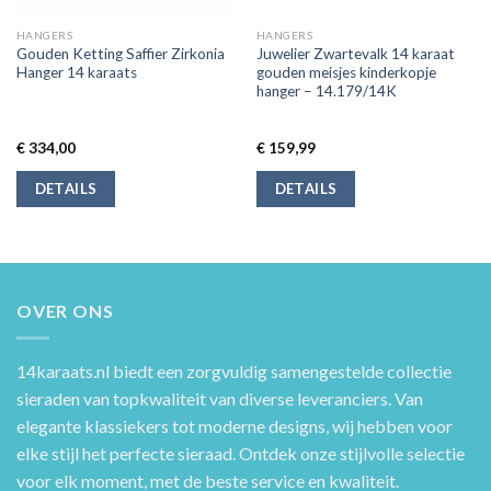
HANGERS
HANGERS
Gouden Ketting Saffier Zirkonia
Juwelier Zwartevalk 14 karaat
Hanger 14 karaats
gouden meisjes kinderkopje
hanger – 14.179/14K
€
334,00
€
159,99
DETAILS
DETAILS
OVER ONS
14karaats.nl
biedt een zorgvuldig samengestelde collectie
sieraden van topkwaliteit van diverse leveranciers. Van
elegante klassiekers tot moderne designs, wij hebben voor
elke stijl het perfecte sieraad. Ontdek onze stijlvolle selectie
voor elk moment, met de beste service en kwaliteit.