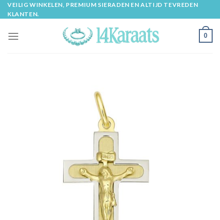
Skip
VEILIG WINKELEN, PREMIUM SIERADEN EN ALTIJD TEVREDEN
KLANTEN.
to
content
0