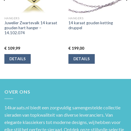
HANGERS
HANGERS
Juwelier Zwartevalk 14 karaat
14 karaat gouden ketting
gouden hart hanger –
druppel
14.102.074
€
109,99
€
199,00
DETAILS
DETAILS
OVER ONS
14karaats.nl
biedt een zorgvuldig samengestelde collectie
sieraden van topkwaliteit van diverse leveranciers. Van
elegante klassiekers tot moderne designs, wij hebben voor
elke stijl het perfecte sieraad. Ontdek onze stijlvolle selectie