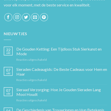
voor elk moment, met de beste service en kwaliteit.
NIEUWTJES
De Gouden Ketting: Een Tijdloos Stuk Sierkunst en
22
okt
Mode
voor
Reacties uitgeschakeld
De
Gouden
Sieraden Cadeaugids: De Beste Cadeaus voor Hem en
07
Ketting:
okt
Haar
Een
voor
Reacties uitgeschakeld
Tijdloos
Sieraden
Stuk
Cadeaugids:
Sieraad Verzorging: Hoe Je Gouden Sieraden Lang
Sierkunst
07
De
en
okt
Mooi Houdt
Beste
Mode
voor
Reacties uitgeschakeld
Cadeaus
Sieraad
voor
Verzorging:
De Geschiedenis van Trouwringen en Hun Betekenis
Hem
04