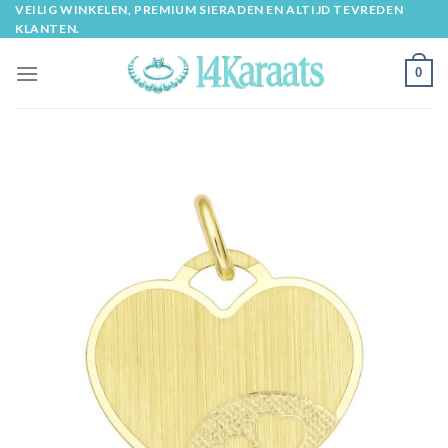
Skip
VEILIG WINKELEN, PREMIUM SIERADEN EN ALTIJD TEVREDEN
KLANTEN.
to
content
0