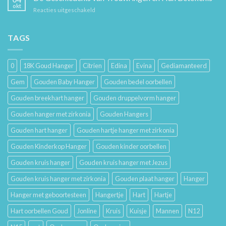
Hoe
en
okt
voor
Reacties uitgeschakeld
Je
Haar
De
Gouden
Geschiedenis
Sieraden
van
TAGS
Lang
Trouwringen
Mooi
en
Houdt
Hun
0
18K Goud Hanger
Citrien
Edina
Evina
Gediamanteerd
Betekenis
Gem
Gouden Baby Hanger
Gouden bedel oorbellen
Gouden breekhart hanger
Gouden druppelvorm hanger
Gouden hanger met zirkonia
Gouden Hangers
Gouden hart hanger
Gouden hartje hanger met zirkonia
Gouden Kinderkop Hanger
Gouden kinder oorbellen
Gouden kruis hanger
Gouden kruis hanger met Jezus
Gouden kruis hanger met zirkonia
Gouden plaat hanger
Hanger
Hanger met geboortesteen
Hangertje
Hart
Hartje
Hart oorbellen Goud
Jonline
Kruis
Kuisje
Mannen
N12