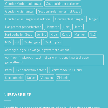
Gouden Kinderkop Hanger
Gouden kinder oorbellen
Gouden kruis hanger
Gouden kruis hanger met Jezus
Gouden kruis hanger met zirkonia
Gouden plaat hanger
Hanger
Hanger met geboortesteen
Hangertje
Hart
Hartje
Hart oorbellen Goud
Jonline
Kruis
Kuisje
Mannen
N12
N15
nvt
Oorhangers
Oorknopjes
oorringen in geel en wit goud gezet met diamant
oorringen in wit goud gezet met parel en groene kwarts druppel
gefacetteerd
Parel
Pendant without stone
Schitterende 14K Goud
Sterrenbeeld
Unisex
Vrouwen
Zirkonia
NIEUWSBRIEF
Schrijf je in voor onze nieuwsbrief en blijf op de hoogte van