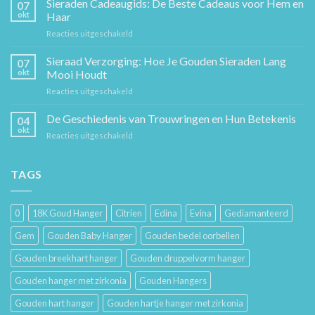
Sieraden Cadeaugids: De Beste Cadeaus voor Hem en
07
Ketting:
okt
Haar
Een
voor
Reacties uitgeschakeld
Tijdloos
Sieraden
Stuk
Cadeaugids:
Sieraad Verzorging: Hoe Je Gouden Sieraden Lang
Sierkunst
07
De
en
okt
Mooi Houdt
Beste
Mode
voor
Reacties uitgeschakeld
Cadeaus
Sieraad
voor
Verzorging:
De Geschiedenis van Trouwringen en Hun Betekenis
Hem
04
Hoe
en
okt
voor
Reacties uitgeschakeld
Je
Haar
De
Gouden
Geschiedenis
Sieraden
van
TAGS
Lang
Trouwringen
Mooi
en
Houdt
Hun
0
18K Goud Hanger
Citrien
Edina
Evina
Gediamanteerd
Betekenis
Gem
Gouden Baby Hanger
Gouden bedel oorbellen
Gouden breekhart hanger
Gouden druppelvorm hanger
Gouden hanger met zirkonia
Gouden Hangers
Gouden hart hanger
Gouden hartje hanger met zirkonia