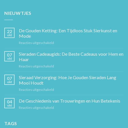
NIEUWTJES
De Gouden Ketting: Een Tijdloos Stuk Sierkunst en
22
okt
Mode
voor
Reacties uitgeschakeld
De
Gouden
Sieraden Cadeaugids: De Beste Cadeaus voor Hem en
07
Ketting:
okt
Haar
Een
voor
Reacties uitgeschakeld
Tijdloos
Sieraden
Stuk
Cadeaugids:
Sieraad Verzorging: Hoe Je Gouden Sieraden Lang
Sierkunst
07
De
en
okt
Mooi Houdt
Beste
Mode
voor
Reacties uitgeschakeld
Cadeaus
Sieraad
voor
Verzorging:
De Geschiedenis van Trouwringen en Hun Betekenis
Hem
04
Hoe
en
okt
voor
Reacties uitgeschakeld
Je
Haar
De
Gouden
Geschiedenis
Sieraden
van
TAGS
Lang
Trouwringen