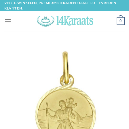
Skip
VEILIG WINKELEN, PREMIUM SIERADEN EN ALTIJD TEVREDEN
KLANTEN.
to
content
0