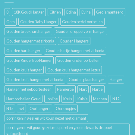
Mooi
en
Houdt
Hun
0
18K Goud Hanger
Citrien
Edina
Evina
Gediamanteerd
Betekenis
Gem
Gouden Baby Hanger
Gouden bedel oorbellen
Gouden breekhart hanger
Gouden druppelvorm hanger
Gouden hanger met zirkonia
Gouden Hangers
Gouden hart hanger
Gouden hartje hanger met zirkonia
Gouden Kinderkop Hanger
Gouden kinder oorbellen
Gouden kruis hanger
Gouden kruis hanger met Jezus
Gouden kruis hanger met zirkonia
Gouden plaat hanger
Hanger
Hanger met geboortesteen
Hangertje
Hart
Hartje
Hart oorbellen Goud
Jonline
Kruis
Kuisje
Mannen
N12
N15
nvt
Oorhangers
Oorknopjes
oorringen in geel en wit goud gezet met diamant
oorringen in wit goud gezet met parel en groene kwarts druppel
gefacetteerd