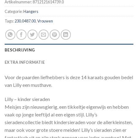
Artikelnummer:
8712121614739.0
Categorie:
Hangers
Tags:
230.0487.00
,
Vrouwen
BESCHRIJVING
EXTRA INFORMATIE
Voor de paarden liefhebbers is deze 14 karaats gouden bedel
van Lilly een musthave.
Lilly – kinder sieraden
Meisjes zijn nieuwsgierig, een tikkeltje eigenwijs en hebben
vaak op jonge leeftijd al een eigen stijl. Lilly’s
sieradencollectie biedt kindersieraden voor de allerkleinsten,
maar ook voor grote stoere meiden! Lilly’s sieraden zien er
fantastisch uit en zijn sterk genoeg voor ieder avontuur! Met