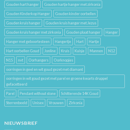
Gouden hart hanger
Gouden hartje hanger met zirkonia
Gouden Kinderkop Hanger
Gouden kinder oorbellen
Gouden kruis hanger
Gouden kruis hanger met Jezus
Gouden kruis hanger met zirkonia
Gouden plaat hanger
Hanger
Hanger met geboortesteen
Hangertje
Hart
Hartje
Hart oorbellen Goud
Jonline
Kruis
Kuisje
Mannen
N12
N15
nvt
Oorhangers
Oorknopjes
oorringen in geel en wit goud gezet met diamant
oorringen in wit goud gezet met parel en groene kwarts druppel
gefacetteerd
Parel
Pendant without stone
Schitterende 14K Goud
Sterrenbeeld
Unisex
Vrouwen
Zirkonia
NIEUWSBRIEF