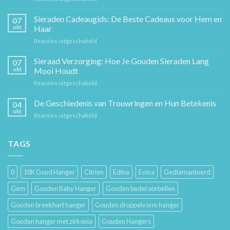
De
Gouden
Sieraden Cadeaugids: De Beste Cadeaus voor Hem en
07
Ketting:
okt
Haar
Een
voor
Reacties uitgeschakeld
Tijdloos
Sieraden
Stuk
Cadeaugids:
Sieraad Verzorging: Hoe Je Gouden Sieraden Lang
Sierkunst
07
De
en
okt
Mooi Houdt
Beste
Mode
voor
Reacties uitgeschakeld
Cadeaus
Sieraad
voor
Verzorging:
De Geschiedenis van Trouwringen en Hun Betekenis
Hem
04
Hoe
en
okt
voor
Reacties uitgeschakeld
Je
Haar
De
Gouden
Geschiedenis
Sieraden
van
TAGS
Lang
Trouwringen
Mooi
en
Houdt
Hun
0
18K Goud Hanger
Citrien
Edina
Evina
Gediamanteerd
Betekenis
Gem
Gouden Baby Hanger
Gouden bedel oorbellen
Gouden breekhart hanger
Gouden druppelvorm hanger
Gouden hanger met zirkonia
Gouden Hangers