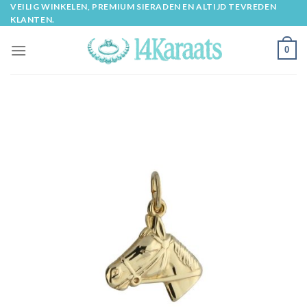
Skip
VEILIG WINKELEN, PREMIUM SIERADEN EN ALTIJD TEVREDEN
KLANTEN.
to
content
0