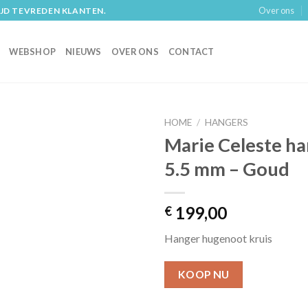
Over ons
IJD TEVREDEN KLANTEN.
WEBSHOP
NIEUWS
OVER ONS
CONTACT
HOME
/
HANGERS
Marie Celeste h
5.5 mm – Goud
199,00
€
Hanger hugenoot kruis
KOOP NU