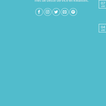
met de beste service en kwaliteit.
07
okt
04
okt