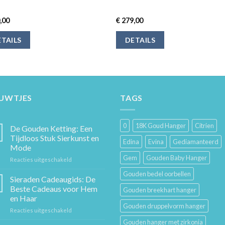
,00
€
279,00
TAILS
DETAILS
EUWTJES
TAGS
0
18K Goud Hanger
Citrien
De Gouden Ketting: Een
Tijdloos Stuk Sierkunst en
Edina
Evina
Gediamanteerd
Mode
Gem
Gouden Baby Hanger
voor
Reacties uitgeschakeld
De
Gouden bedel oorbellen
Gouden
Sieraden Cadeaugids: De
Ketting:
Beste Cadeaus voor Hem
Gouden breekhart hanger
Een
en Haar
Tijdloos
Gouden druppelvorm hanger
voor
Reacties uitgeschakeld
Stuk
Sieraden
Sierkunst
Gouden hanger met zirkonia