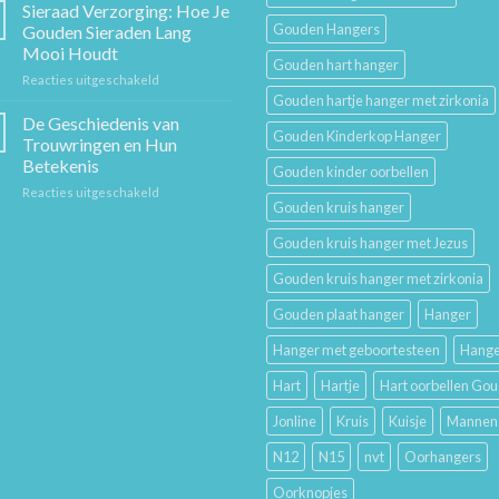
Cadeaugids:
en
Sieraad Verzorging: Hoe Je
De
Mode
Gouden Hangers
Gouden Sieraden Lang
Beste
Mooi Houdt
Cadeaus
Gouden hart hanger
voor
Reacties uitgeschakeld
voor
Sieraad
Hem
Gouden hartje hanger met zirkonia
Verzorging:
en
De Geschiedenis van
Gouden Kinderkop Hanger
Hoe
Haar
Trouwringen en Hun
Je
Betekenis
Gouden kinder oorbellen
Gouden
voor
Reacties uitgeschakeld
Sieraden
Gouden kruis hanger
De
Lang
Geschiedenis
Mooi
Gouden kruis hanger met Jezus
van
Houdt
Trouwringen
Gouden kruis hanger met zirkonia
en
Hun
Gouden plaat hanger
Hanger
Betekenis
Hanger met geboortesteen
Hange
Hart
Hartje
Hart oorbellen Go
Jonline
Kruis
Kuisje
Mannen
N12
N15
nvt
Oorhangers
Oorknopjes