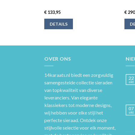
€
133,95
€
290
DETAILS
DE
OVER ONS
NI
14karaats.nl
biedt een zorgvuldig
22
samengestelde collectie sieraden
okt
van topkwaliteit van diverse
leveranciers. Van elegante
klassiekers tot moderne designs,
07
wij hebben voor elke stijl het
okt
perfecte sieraad. Ontdek onze
stijlvolle selectie voor elk moment,