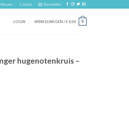
Nieuws
Contact
Newsletter
0
LOGIN
WINKELWAGEN /
€
0,00
anger hugenotenkruis –