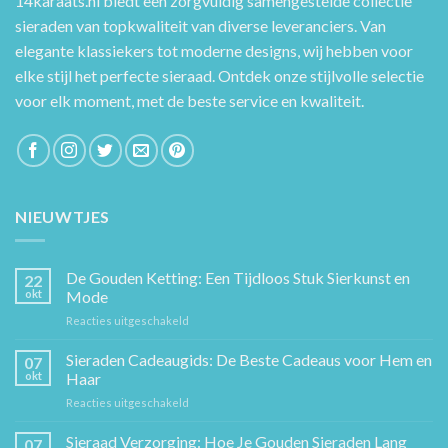
14karaats.nl
biedt een zorgvuldig samengestelde collectie
sieraden van topkwaliteit van diverse leveranciers. Van
elegante klassiekers tot moderne designs, wij hebben voor
elke stijl het perfecte sieraad. Ontdek onze stijlvolle selectie
voor elk moment, met de beste service en kwaliteit.
NIEUWTJES
De Gouden Ketting: Een Tijdloos Stuk Sierkunst en
22
okt
Mode
voor
Reacties uitgeschakeld
De
Gouden
Sieraden Cadeaugids: De Beste Cadeaus voor Hem en
07
Ketting:
okt
Haar
Een
voor
Reacties uitgeschakeld
Tijdloos
Sieraden
Stuk
Cadeaugids:
Sieraad Verzorging: Hoe Je Gouden Sieraden Lang
Sierkunst
07