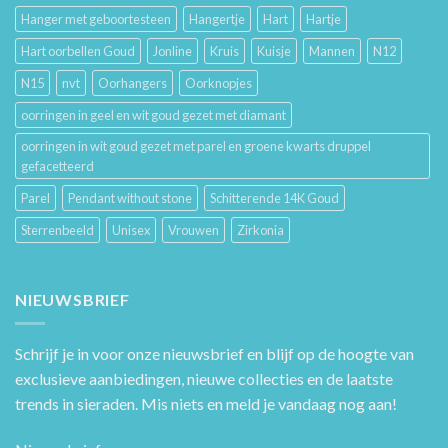
Hanger met geboortesteen
Hangertje
Hart
Hartje
Hart oorbellen Goud
Jonline
Kruis
Kuisje
Mannen
N12
N15
nvt
Oorhangers
Oorknopjes
oorringen in geel en wit goud gezet met diamant
oorringen in wit goud gezet met parel en groene kwarts druppel
gefacetteerd
Parel
Pendant without stone
Schitterende 14K Goud
Sterrenbeeld
Unisex
Vrouwen
Zirkonia
NIEUWSBRIEF
Schrijf je in voor onze nieuwsbrief en blijf op de hoogte van
exclusieve aanbiedingen, nieuwe collecties en de laatste
trends in sieraden. Mis niets en meld je vandaag nog aan!