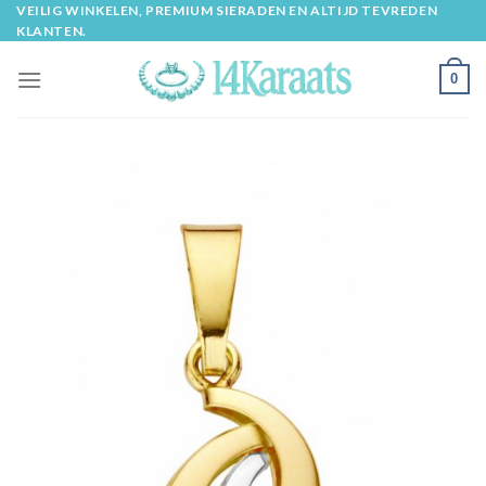
Skip
VEILIG WINKELEN, PREMIUM SIERADEN EN ALTIJD TEVREDEN
KLANTEN.
to
content
0