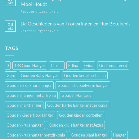
De
en
okt
Mooi Houdt
Beste
Mode
voor
Reacties uitgeschakeld
Cadeaus
Sieraad
voor
Verzorging:
De Geschiedenis van Trouwringen en Hun Betekenis
Hem
04
Hoe
en
okt
voor
Reacties uitgeschakeld
Je
Haar
De
Gouden
Geschiedenis
Sieraden
van
TAGS
Lang
Trouwringen
Mooi
en
Houdt
Hun
0
18K Goud Hanger
Citrien
Edina
Evina
Gediamanteerd
Betekenis
Gem
Gouden Baby Hanger
Gouden bedel oorbellen
Gouden breekhart hanger
Gouden druppelvorm hanger
Gouden hanger met zirkonia
Gouden Hangers
Gouden hart hanger
Gouden hartje hanger met zirkonia
Gouden Kinderkop Hanger
Gouden kinder oorbellen
Gouden kruis hanger
Gouden kruis hanger met Jezus
Gouden kruis hanger met zirkonia
Gouden plaat hanger
Hanger