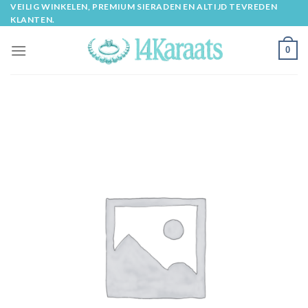
Skip
VEILIG WINKELEN, PREMIUM SIERADEN EN ALTIJD TEVREDEN
KLANTEN.
to
content
0