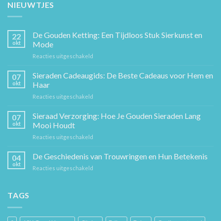
NIEUWTJES
De Gouden Ketting: Een Tijdloos Stuk Sierkunst en
22
okt
Mode
voor
Reacties uitgeschakeld
De
Gouden
Sieraden Cadeaugids: De Beste Cadeaus voor Hem en
07
Ketting:
okt
Haar
Een
voor
Reacties uitgeschakeld
Tijdloos
Sieraden
Stuk
Cadeaugids:
Sieraad Verzorging: Hoe Je Gouden Sieraden Lang
Sierkunst
07
De
en
okt
Mooi Houdt
Beste
Mode
voor
Reacties uitgeschakeld
Cadeaus
Sieraad
voor
Verzorging:
De Geschiedenis van Trouwringen en Hun Betekenis
Hem
04
Hoe
en
okt
voor
Reacties uitgeschakeld
Je
Haar
De
Gouden
Geschiedenis
Sieraden
van
TAGS
Lang
Trouwringen
Mooi
en
Houdt
Hun