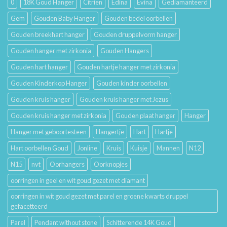
0
18K Goud Hanger
Citrien
Edina
Evina
Gediamanteerd
Betekenis
Gem
Gouden Baby Hanger
Gouden bedel oorbellen
Gouden breekhart hanger
Gouden druppelvorm hanger
Gouden hanger met zirkonia
Gouden Hangers
Gouden hart hanger
Gouden hartje hanger met zirkonia
Gouden Kinderkop Hanger
Gouden kinder oorbellen
Gouden kruis hanger
Gouden kruis hanger met Jezus
Gouden kruis hanger met zirkonia
Gouden plaat hanger
Hanger
Hanger met geboortesteen
Hangertje
Hart
Hartje
Hart oorbellen Goud
Jonline
Kruis
Kuisje
Mannen
N12
N15
nvt
Oorhangers
Oorknopjes
oorringen in geel en wit goud gezet met diamant
oorringen in wit goud gezet met parel en groene kwarts druppel
gefacetteerd
Parel
Pendant without stone
Schitterende 14K Goud