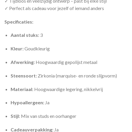
✓ Tijdloos en veelzijdig ontwerp – past bij elke stijl
✓ Perfect als cadeau voor jezelf of iemand anders
Specificaties:
Aantal stuks:
3
Kleur:
Goudkleurig
Afwerking:
Hoogwaardig gepolijst metaal
Steensoort:
Zirkonia (marquise- en ronde slijpvorm)
Materiaal:
Hoogwaardige legering, nikkelvrij
Hypoallergeen:
Ja
Stijl:
Mix van studs en oorhanger
Cadeauverpakking:
Ja