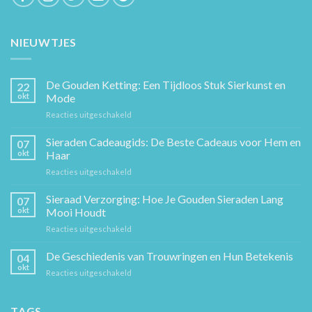
NIEUWTJES
De Gouden Ketting: Een Tijdloos Stuk Sierkunst en
22
okt
Mode
voor
Reacties uitgeschakeld
De
Gouden
Sieraden Cadeaugids: De Beste Cadeaus voor Hem en
07
Ketting:
okt
Haar
Een
voor
Reacties uitgeschakeld
Tijdloos
Sieraden
Stuk
Cadeaugids:
Sieraad Verzorging: Hoe Je Gouden Sieraden Lang
Sierkunst
07
De
en
okt
Mooi Houdt
Beste
Mode
voor
Reacties uitgeschakeld
Cadeaus
Sieraad
voor
Verzorging:
De Geschiedenis van Trouwringen en Hun Betekenis
Hem
04
Hoe
en
okt
voor
Reacties uitgeschakeld
Je
Haar
De
Gouden
Geschiedenis
Sieraden
van
TAGS
Lang