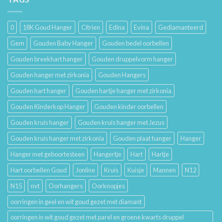
Trouwringen
Mooi
en
Houdt
Hun
0
18K Goud Hanger
Citrien
Edina
Evina
Gediamanteerd
Betekenis
Gem
Gouden Baby Hanger
Gouden bedel oorbellen
Gouden breekhart hanger
Gouden druppelvorm hanger
Gouden hanger met zirkonia
Gouden Hangers
Gouden hart hanger
Gouden hartje hanger met zirkonia
Gouden Kinderkop Hanger
Gouden kinder oorbellen
Gouden kruis hanger
Gouden kruis hanger met Jezus
Gouden kruis hanger met zirkonia
Gouden plaat hanger
Hanger
Hanger met geboortesteen
Hangertje
Hart
Hartje
Hart oorbellen Goud
Jonline
Kruis
Kuisje
Mannen
N12
N15
nvt
Oorhangers
Oorknopjes
oorringen in geel en wit goud gezet met diamant
oorringen in wit goud gezet met parel en groene kwarts druppel