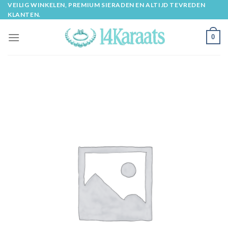
Skip
VEILIG WINKELEN, PREMIUM SIERADEN EN ALTIJD TEVREDEN
KLANTEN.
to
content
0