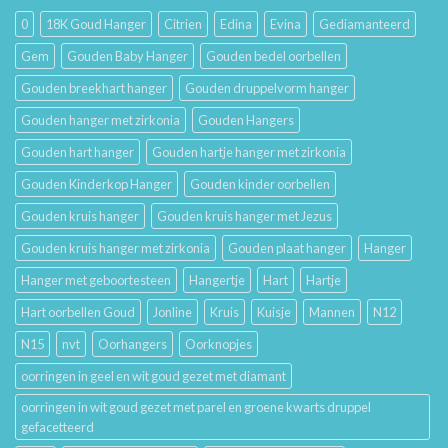
Houdt
Hun
0
18K Goud Hanger
Citrien
Edina
Evina
Gediamanteerd
Betekenis
Gem
Gouden Baby Hanger
Gouden bedel oorbellen
Gouden breekhart hanger
Gouden druppelvorm hanger
Gouden hanger met zirkonia
Gouden Hangers
Gouden hart hanger
Gouden hartje hanger met zirkonia
Gouden Kinderkop Hanger
Gouden kinder oorbellen
Gouden kruis hanger
Gouden kruis hanger met Jezus
Gouden kruis hanger met zirkonia
Gouden plaat hanger
Hanger
Hanger met geboortesteen
Hangertje
Hart
Hartje
Hart oorbellen Goud
Jonline
Kruis
Kuisje
Mannen
N12
N15
nvt
Oorhangers
Oorknopjes
oorringen in geel en wit goud gezet met diamant
oorringen in wit goud gezet met parel en groene kwarts druppel
gefacetteerd