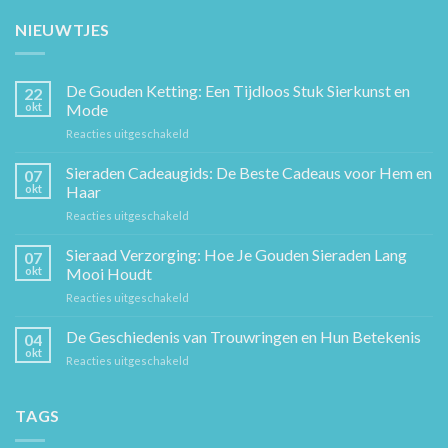
NIEUWTJES
De Gouden Ketting: Een Tijdloos Stuk Sierkunst en
22
okt
Mode
voor
Reacties uitgeschakeld
De
Gouden
Sieraden Cadeaugids: De Beste Cadeaus voor Hem en
07
Ketting:
okt
Haar
Een
voor
Reacties uitgeschakeld
Tijdloos
Sieraden
Stuk
Cadeaugids:
Sieraad Verzorging: Hoe Je Gouden Sieraden Lang
Sierkunst
07
De
en
okt
Mooi Houdt
Beste
Mode
voor
Reacties uitgeschakeld
Cadeaus
Sieraad
voor
Verzorging:
De Geschiedenis van Trouwringen en Hun Betekenis
Hem
04
Hoe
en
okt
voor
Reacties uitgeschakeld
Je
Haar
De
Gouden
Geschiedenis
Sieraden
van
TAGS
Lang
Trouwringen
Mooi
en