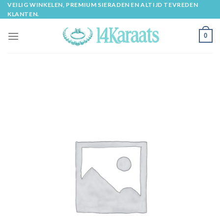
Skip
VEILIG WINKELEN, PREMIUM SIERADEN EN ALTIJD TEVREDEN
KLANTEN.
to
content
0