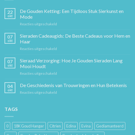
De Gouden Ketting: Een Tijdloos Stuk Sierkunst en
22
okt
Mode
voor
Reacties uitgeschakeld
De
Gouden
Sieraden Cadeaugids: De Beste Cadeaus voor Hem en
07
Ketting:
okt
Haar
Een
voor
Reacties uitgeschakeld
Tijdloos
Sieraden
Stuk
Cadeaugids:
Sieraad Verzorging: Hoe Je Gouden Sieraden Lang
Sierkunst
07
De
en
okt
Mooi Houdt
Beste
Mode
voor
Reacties uitgeschakeld
Cadeaus
Sieraad
voor
Verzorging:
De Geschiedenis van Trouwringen en Hun Betekenis
Hem
04
Hoe
en
okt
voor
Reacties uitgeschakeld
Je
Haar
De
Gouden
Geschiedenis
Sieraden
van
TAGS
Lang
Trouwringen
Mooi
en
Houdt
Hun
0
18K Goud Hanger
Citrien
Edina
Evina
Gediamanteerd
Betekenis