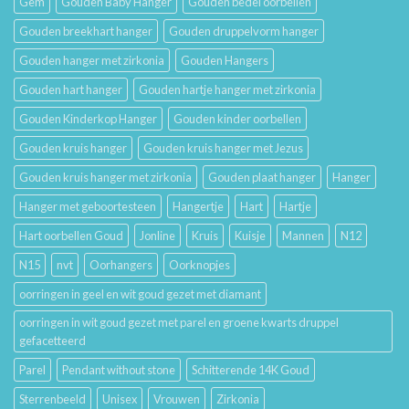
Gem
Gouden Baby Hanger
Gouden bedel oorbellen
Gouden breekhart hanger
Gouden druppelvorm hanger
Gouden hanger met zirkonia
Gouden Hangers
Gouden hart hanger
Gouden hartje hanger met zirkonia
Gouden Kinderkop Hanger
Gouden kinder oorbellen
Gouden kruis hanger
Gouden kruis hanger met Jezus
Gouden kruis hanger met zirkonia
Gouden plaat hanger
Hanger
Hanger met geboortesteen
Hangertje
Hart
Hartje
Hart oorbellen Goud
Jonline
Kruis
Kuisje
Mannen
N12
N15
nvt
Oorhangers
Oorknopjes
oorringen in geel en wit goud gezet met diamant
oorringen in wit goud gezet met parel en groene kwarts druppel
gefacetteerd
Parel
Pendant without stone
Schitterende 14K Goud
Sterrenbeeld
Unisex
Vrouwen
Zirkonia