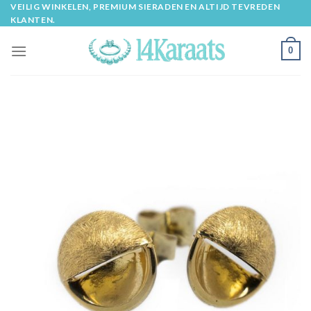
Skip
VEILIG WINKELEN, PREMIUM SIERADEN EN ALTIJD TEVREDEN
KLANTEN.
to
content
0