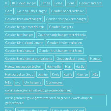
Hun
0
18K Goud Hanger
Citrien
Edina
Evina
Gediamanteerd
Betekenis
Gem
Gouden Baby Hanger
Gouden bedel oorbellen
Gouden breekhart hanger
Gouden druppelvorm hanger
Gouden hanger met zirkonia
Gouden Hangers
Gouden hart hanger
Gouden hartje hanger met zirkonia
Gouden Kinderkop Hanger
Gouden kinder oorbellen
Gouden kruis hanger
Gouden kruis hanger met Jezus
Gouden kruis hanger met zirkonia
Gouden plaat hanger
Hanger
Hanger met geboortesteen
Hangertje
Hart
Hartje
Hart oorbellen Goud
Jonline
Kruis
Kuisje
Mannen
N12
N15
nvt
Oorhangers
Oorknopjes
oorringen in geel en wit goud gezet met diamant
oorringen in wit goud gezet met parel en groene kwarts druppel
gefacetteerd
Parel
Pendant without stone
Schitterende 14K Goud