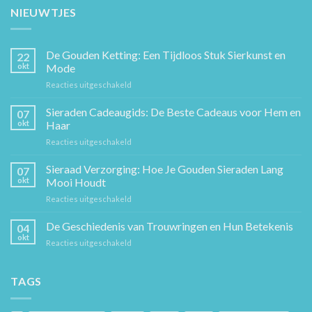
NIEUWTJES
De Gouden Ketting: Een Tijdloos Stuk Sierkunst en
22
okt
Mode
voor
Reacties uitgeschakeld
De
Gouden
Sieraden Cadeaugids: De Beste Cadeaus voor Hem en
07
Ketting:
okt
Haar
Een
voor
Reacties uitgeschakeld
Tijdloos
Sieraden
Stuk
Cadeaugids:
Sieraad Verzorging: Hoe Je Gouden Sieraden Lang
Sierkunst
07
De
en
okt
Mooi Houdt
Beste
Mode
voor
Reacties uitgeschakeld
Cadeaus
Sieraad
voor
Verzorging:
De Geschiedenis van Trouwringen en Hun Betekenis
Hem
04
Hoe
en
okt
voor
Reacties uitgeschakeld
Je
Haar
De
Gouden
Geschiedenis
Sieraden
van
TAGS
Lang
Trouwringen
Mooi
en
Houdt