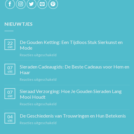
NIEUWTJES
De Gouden Ketting: Een Tijdloos Stuk Sierkunst en
22
okt
Mode
voor
Reacties uitgeschakeld
De
Gouden
Sieraden Cadeaugids: De Beste Cadeaus voor Hem en
07
Ketting:
okt
Haar
Een
voor
Reacties uitgeschakeld
Tijdloos
Sieraden
Stuk
Cadeaugids:
Sieraad Verzorging: Hoe Je Gouden Sieraden Lang
Sierkunst
07
De
en
okt
Mooi Houdt
Beste
Mode
voor
Reacties uitgeschakeld
Cadeaus
Sieraad
voor
Verzorging:
De Geschiedenis van Trouwringen en Hun Betekenis
Hem
04
Hoe
en
okt
voor
Reacties uitgeschakeld
Je
Haar
De
Gouden
Geschiedenis