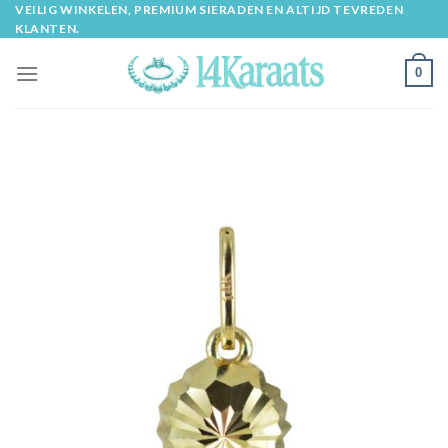
Skip
VEILIG WINKELEN, PREMIUM SIERADEN EN ALTIJD TEVREDEN
KLANTEN.
to
content
0