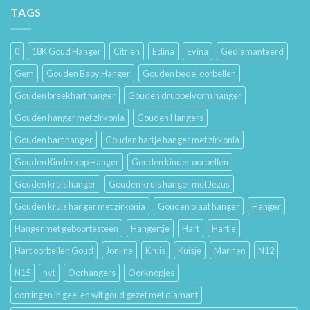
Sieraden
van
TAGS
Lang
Trouwringen
Mooi
en
Houdt
Hun
0
18K Goud Hanger
Citrien
Edina
Evina
Gediamanteerd
Betekenis
Gem
Gouden Baby Hanger
Gouden bedel oorbellen
Gouden breekhart hanger
Gouden druppelvorm hanger
Gouden hanger met zirkonia
Gouden Hangers
Gouden hart hanger
Gouden hartje hanger met zirkonia
Gouden Kinderkop Hanger
Gouden kinder oorbellen
Gouden kruis hanger
Gouden kruis hanger met Jezus
Gouden kruis hanger met zirkonia
Gouden plaat hanger
Hanger
Hanger met geboortesteen
Hangertje
Hart
Hartje
Hart oorbellen Goud
Jonline
Kruis
Kuisje
Mannen
N12
N15
nvt
Oorhangers
Oorknopjes
oorringen in geel en wit goud gezet met diamant