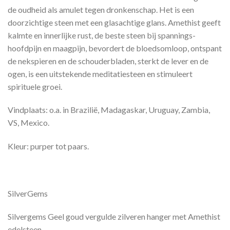
de oudheid als amulet tegen dronkenschap. Het is een
doorzichtige steen met een glasachtige glans. Amethist geeft
kalmte en innerlijke rust, de beste steen bij spannings­
hoofdpijn en maagpijn, bevordert de bloedsomloop, ontspant
de nekspie­ren en de schouderbla­den, sterkt de lever en de
ogen, is een uitstekende meditatiesteen en stimuleert
spirituele groei.
Vindplaats: o.a. in Brazilië, Madagaskar, Uruguay, Zambia,
VS, Mexico.
Kleur: purper tot paars.
SilverGems
Silvergems Geel goud vergulde zilveren hanger met Amethist
edelsteen