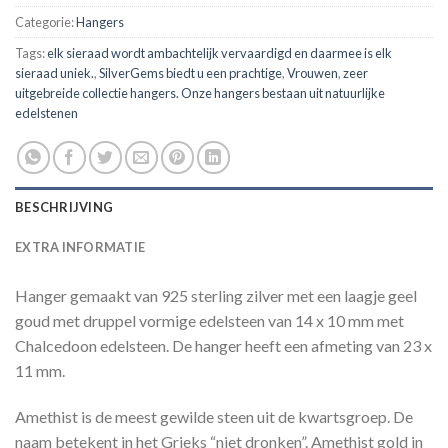
Categorie:
Hangers
Tags:
elk sieraad wordt ambachtelijk vervaardigd en daarmee is elk
sieraad uniek.
,
SilverGems biedt u een prachtige
,
Vrouwen
,
zeer
uitgebreide collectie hangers. Onze hangers bestaan uit natuurlijke
edelstenen
BESCHRIJVING
EXTRA INFORMATIE
Hanger gemaakt van 925 sterling zilver met een laagje geel
goud met druppel vormige edelsteen van 14 x 10 mm met
Chalcedoon edelsteen. De hanger heeft een afmeting van 23 x
11 mm.
Amethist is de meest gewilde steen uit de kwartsgroep. De
naam betekent in het Grieks “niet dronken”. Amethist gold in