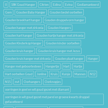
Hun
0
18K Goud Hanger
Citrien
Edina
Evina
Gediamanteerd
Betekenis
Gem
Gouden Baby Hanger
Gouden bedel oorbellen
Gouden breekhart hanger
Gouden druppelvorm hanger
Gouden hanger met zirkonia
Gouden Hangers
Gouden hart hanger
Gouden hartje hanger met zirkonia
Gouden Kinderkop Hanger
Gouden kinder oorbellen
Gouden kruis hanger
Gouden kruis hanger met Jezus
Gouden kruis hanger met zirkonia
Gouden plaat hanger
Hanger
Hanger met geboortesteen
Hangertje
Hart
Hartje
Hart oorbellen Goud
Jonline
Kruis
Kuisje
Mannen
N12
N15
nvt
Oorhangers
Oorknopjes
oorringen in geel en wit goud gezet met diamant
oorringen in wit goud gezet met parel en groene kwarts druppel
gefacetteerd