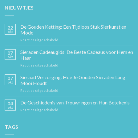
NIEUWTJES
De Gouden Ketting: Een Tijdloos Stuk Sierkunst en
22
okt
Mode
voor
Reacties uitgeschakeld
De
Gouden
Sieraden Cadeaugids: De Beste Cadeaus voor Hem en
07
Ketting:
okt
Haar
Een
voor
Reacties uitgeschakeld
Tijdloos
Sieraden
Stuk
Cadeaugids:
Sieraad Verzorging: Hoe Je Gouden Sieraden Lang
Sierkunst
07
De
en
okt
Mooi Houdt
Beste
Mode
voor
Reacties uitgeschakeld
Cadeaus
Sieraad
voor
Verzorging:
De Geschiedenis van Trouwringen en Hun Betekenis
Hem
04
Hoe
en
okt
voor
Reacties uitgeschakeld
Je
Haar
De
Gouden
Geschiedenis
Sieraden
van
TAGS
Lang
Trouwringen
Mooi
en
Houdt