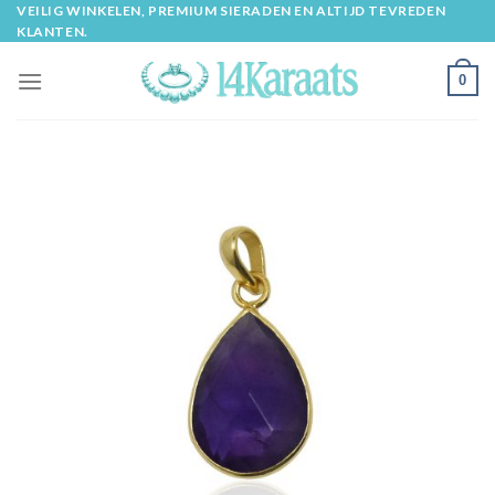
Skip
VEILIG WINKELEN, PREMIUM SIERADEN EN ALTIJD TEVREDEN
KLANTEN.
to
content
0