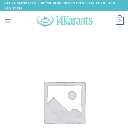
Skip
VEILIG WINKELEN, PREMIUM SIERADEN EN ALTIJD TEVREDEN
KLANTEN.
to
content
0