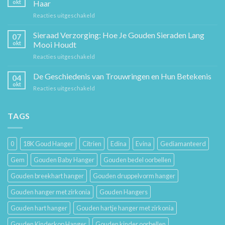
okt
Haar
Een
voor
Reacties uitgeschakeld
Tijdloos
Sieraden
Stuk
Cadeaugids:
Sieraad Verzorging: Hoe Je Gouden Sieraden Lang
Sierkunst
07
De
en
okt
Mooi Houdt
Beste
Mode
voor
Reacties uitgeschakeld
Cadeaus
Sieraad
voor
Verzorging:
De Geschiedenis van Trouwringen en Hun Betekenis
Hem
04
Hoe
en
okt
voor
Reacties uitgeschakeld
Je
Haar
De
Gouden
Geschiedenis
Sieraden
van
TAGS
Lang
Trouwringen
Mooi
en
Houdt
Hun
0
18K Goud Hanger
Citrien
Edina
Evina
Gediamanteerd
Betekenis
Gem
Gouden Baby Hanger
Gouden bedel oorbellen
Gouden breekhart hanger
Gouden druppelvorm hanger
Gouden hanger met zirkonia
Gouden Hangers
Gouden hart hanger
Gouden hartje hanger met zirkonia
Gouden Kinderkop Hanger
Gouden kinder oorbellen