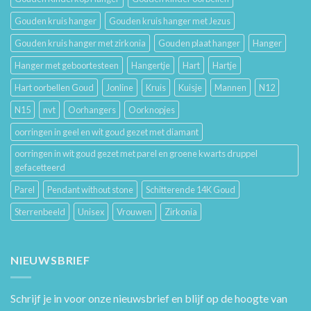
Gouden kruis hanger
Gouden kruis hanger met Jezus
Gouden kruis hanger met zirkonia
Gouden plaat hanger
Hanger
Hanger met geboortesteen
Hangertje
Hart
Hartje
Hart oorbellen Goud
Jonline
Kruis
Kuisje
Mannen
N12
N15
nvt
Oorhangers
Oorknopjes
oorringen in geel en wit goud gezet met diamant
oorringen in wit goud gezet met parel en groene kwarts druppel
gefacetteerd
Parel
Pendant without stone
Schitterende 14K Goud
Sterrenbeeld
Unisex
Vrouwen
Zirkonia
NIEUWSBRIEF
Schrijf je in voor onze nieuwsbrief en blijf op de hoogte van