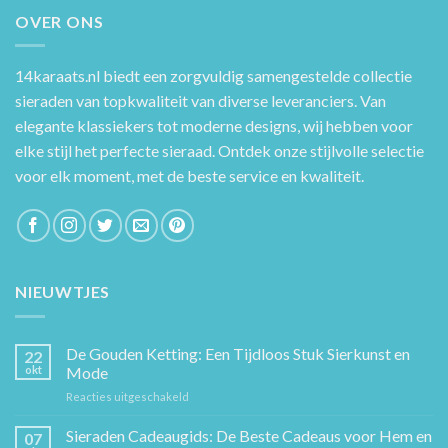
OVER ONS
14karaats.nl
biedt een zorgvuldig samengestelde collectie
sieraden van topkwaliteit van diverse leveranciers. Van
elegante klassiekers tot moderne designs, wij hebben voor
elke stijl het perfecte sieraad. Ontdek onze stijlvolle selectie
voor elk moment, met de beste service en kwaliteit.
NIEUWTJES
De Gouden Ketting: Een Tijdloos Stuk Sierkunst en
22
okt
Mode
voor
Reacties uitgeschakeld
De
Gouden
Sieraden Cadeaugids: De Beste Cadeaus voor Hem en
07
Ketting: