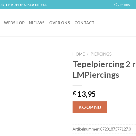
Over ons
IJD TEVREDEN KLANTEN.
WEBSHOP
NIEUWS
OVER ONS
CONTACT
HOME
/
PIERCINGS
Tepelpiercing 2 r
LMPiercings
13,95
€
KOOP NU
Artikelnummer:
8720187577127.0