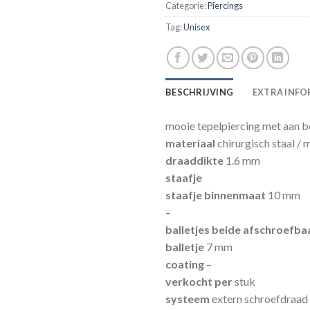
Categorie:
Piercings
Tag:
Unisex
BESCHRIJVING
EXTRA INFO
mooie tepelpiercing met aan b
materiaal
chirurgisch staal / 
draaddikte
1.6 mm
staafje
staafje binnenmaat
10 mm
–
balletjes beide afschroefba
balletje
7 mm
coating
–
verkocht per
stuk
systeem
extern schroefdraad