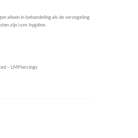
gen alleen in behandeling als de verzegeling
en zijn i.v.m. hygiëne.
ated – LMPiercings