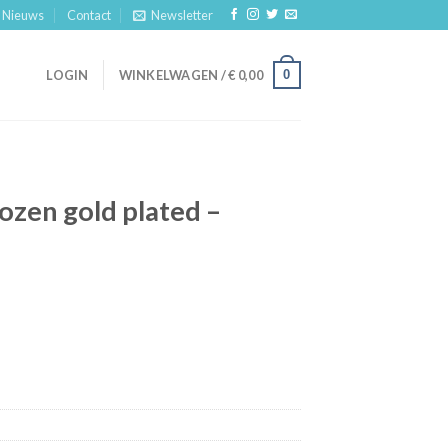
Nieuws
Contact
Newsletter
0
LOGIN
WINKELWAGEN /
€
0,00
ozen gold plated –