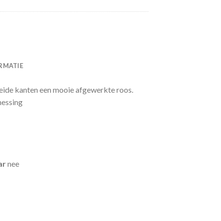
RMATIE
eide kanten een mooie afgewerkte roos.
messing
ar
nee