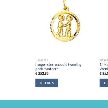
HANGERS
PIERC
ction Bedel Zon
hanger sterrenbeeld tweeling
14 K
gediamanteerd
Wenkb
€
252,95
€
85,
DETAILS
DE