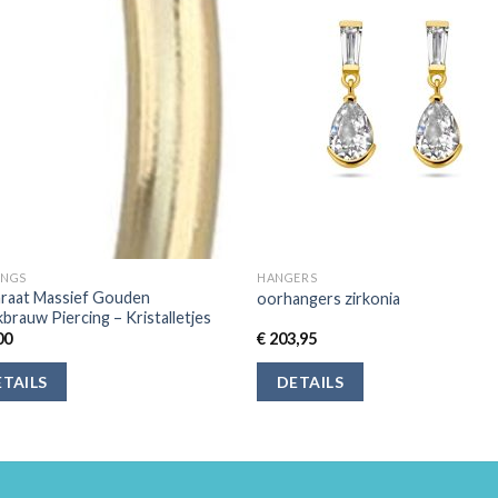
INGS
HANGERS
araat Massief Gouden
oorhangers zirkonia
rauw Piercing – Kristalletjes
00
€
203,95
TAILS
DETAILS