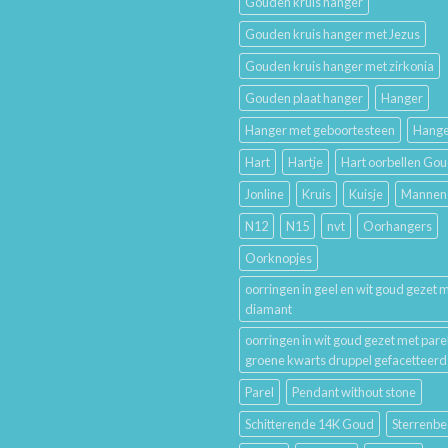
Gouden kruis hanger
De
Lang
Geschiedenis
Mooi
Gouden kruis hanger met Jezus
van
Houdt
Trouwringen
Gouden kruis hanger met zirkonia
en
Hun
Gouden plaat hanger
Hanger
Betekenis
Hanger met geboortesteen
Hange
Hart
Hartje
Hart oorbellen Go
Jonline
Kruis
Kuisje
Mannen
N12
N15
nvt
Oorhangers
Oorknopjes
oorringen in geel en wit goud gezet 
diamant
oorringen in wit goud gezet met pare
groene kwarts druppel gefacetteerd
Parel
Pendant without stone
Schitterende 14K Goud
Sterrenbe