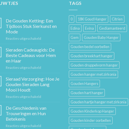
EUWTJES
TAGS
0
18K Goud Hanger
Citrien
De Gouden Ketting: Een
Tijdloos Stuk Sierkunst en
Edina
Evina
Gediamanteerd
Mode
Gem
Gouden Baby Hanger
voor
Reacties uitgeschakeld
De
Gouden bedel oorbellen
Gouden
Sieraden Cadeaugids: De
Ketting:
Beste Cadeaus voor Hem
Gouden breekhart hanger
Een
en Haar
Tijdloos
Gouden druppelvorm hanger
voor
Reacties uitgeschakeld
Stuk
Sieraden
Sierkunst
Gouden hanger met zirkonia
Cadeaugids:
en
Sieraad Verzorging: Hoe Je
De
Mode
Gouden Hangers
Gouden Sieraden Lang
Beste
Mooi Houdt
Cadeaus
Gouden hart hanger
voor
Reacties uitgeschakeld
voor
Sieraad
Hem
Gouden hartje hanger met zirkonia
Verzorging:
en
De Geschiedenis van
Gouden Kinderkop Hanger
Hoe
Haar
Trouwringen en Hun
Je
Betekenis
Gouden kinder oorbellen
Gouden
voor
Reacties uitgeschakeld
Sieraden