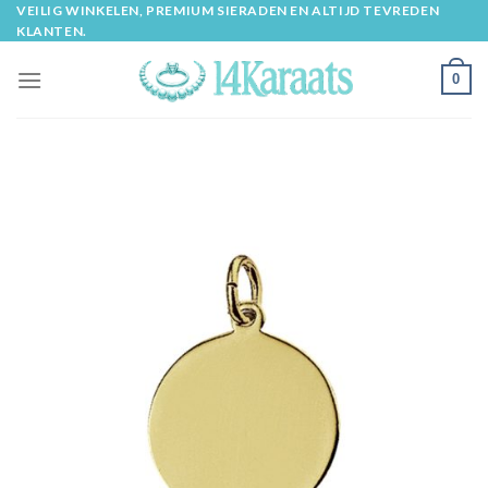
Skip
VEILIG WINKELEN, PREMIUM SIERADEN EN ALTIJD TEVREDEN
KLANTEN.
to
content
0