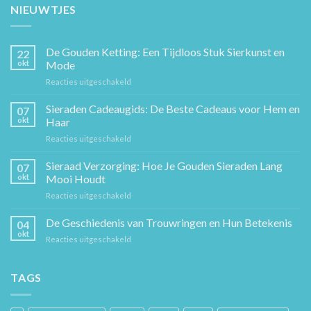
NIEUWTJES
De Gouden Ketting: Een Tijdloos Stuk Sierkunst en
22
okt
Mode
voor
Reacties uitgeschakeld
De
Gouden
Sieraden Cadeaugids: De Beste Cadeaus voor Hem en
07
Ketting:
okt
Haar
Een
voor
Reacties uitgeschakeld
Tijdloos
Sieraden
Stuk
Cadeaugids:
Sieraad Verzorging: Hoe Je Gouden Sieraden Lang
Sierkunst
07
De
en
okt
Mooi Houdt
Beste
Mode
voor
Reacties uitgeschakeld
Cadeaus
Sieraad
voor
Verzorging:
De Geschiedenis van Trouwringen en Hun Betekenis
Hem
04
Hoe
en
okt
voor
Reacties uitgeschakeld
Je
Haar
De
Gouden
Geschiedenis
Sieraden
van
TAGS
Lang
Trouwringen
Mooi
en
Houdt
Hun