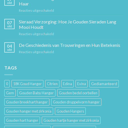
Ketting:
okt
Haar
Een
voor
Reacties uitgeschakeld
Tijdloos
Sieraden
Stuk
Cadeaugids:
Sieraad Verzorging: Hoe Je Gouden Sieraden Lang
Sierkunst
07
De
en
okt
Mooi Houdt
Beste
Mode
voor
Reacties uitgeschakeld
Cadeaus
Sieraad
voor
Verzorging:
De Geschiedenis van Trouwringen en Hun Betekenis
Hem
04
Hoe
en
okt
voor
Reacties uitgeschakeld
Je
Haar
De
Gouden
Geschiedenis
Sieraden
van
TAGS
Lang
Trouwringen
Mooi
en
Houdt
Hun
0
18K Goud Hanger
Citrien
Edina
Evina
Gediamanteerd
Betekenis
Gem
Gouden Baby Hanger
Gouden bedel oorbellen
Gouden breekhart hanger
Gouden druppelvorm hanger
Gouden hanger met zirkonia
Gouden Hangers
Gouden hart hanger
Gouden hartje hanger met zirkonia