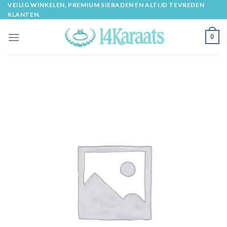
Skip
VEILIG WINKELEN, PREMIUM SIERADEN EN ALTIJD TEVREDEN
KLANTEN.
to
content
0