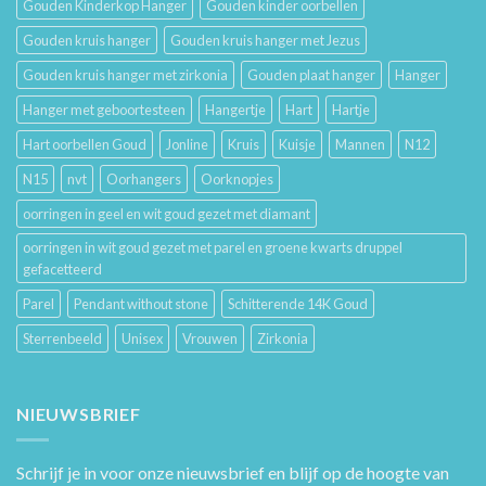
Gouden Kinderkop Hanger
Gouden kinder oorbellen
Gouden kruis hanger
Gouden kruis hanger met Jezus
Gouden kruis hanger met zirkonia
Gouden plaat hanger
Hanger
Hanger met geboortesteen
Hangertje
Hart
Hartje
Hart oorbellen Goud
Jonline
Kruis
Kuisje
Mannen
N12
N15
nvt
Oorhangers
Oorknopjes
oorringen in geel en wit goud gezet met diamant
oorringen in wit goud gezet met parel en groene kwarts druppel
gefacetteerd
Parel
Pendant without stone
Schitterende 14K Goud
Sterrenbeeld
Unisex
Vrouwen
Zirkonia
NIEUWSBRIEF
Schrijf je in voor onze nieuwsbrief en blijf op de hoogte van