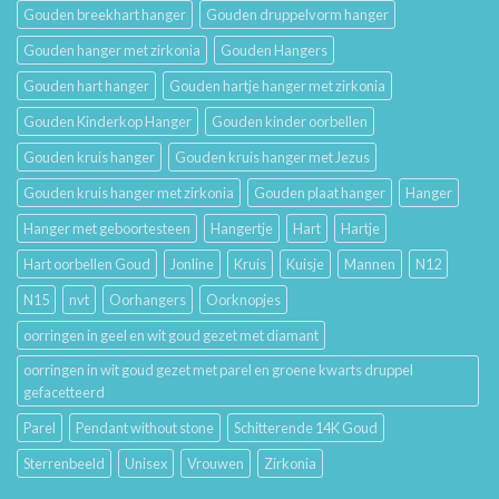
Gouden breekhart hanger
Gouden druppelvorm hanger
Gouden hanger met zirkonia
Gouden Hangers
Gouden hart hanger
Gouden hartje hanger met zirkonia
Gouden Kinderkop Hanger
Gouden kinder oorbellen
Gouden kruis hanger
Gouden kruis hanger met Jezus
Gouden kruis hanger met zirkonia
Gouden plaat hanger
Hanger
Hanger met geboortesteen
Hangertje
Hart
Hartje
Hart oorbellen Goud
Jonline
Kruis
Kuisje
Mannen
N12
N15
nvt
Oorhangers
Oorknopjes
oorringen in geel en wit goud gezet met diamant
oorringen in wit goud gezet met parel en groene kwarts druppel
gefacetteerd
Parel
Pendant without stone
Schitterende 14K Goud
Sterrenbeeld
Unisex
Vrouwen
Zirkonia