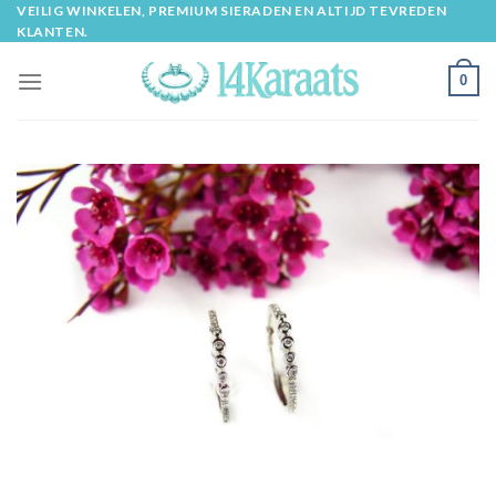
Skip
VEILIG WINKELEN, PREMIUM SIERADEN EN ALTIJD TEVREDEN
KLANTEN.
to
content
0