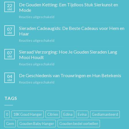
De Gouden Ketting: Een Tijdloos Stuk Sierkunst en
22
okt
Mode
voor
Reacties uitgeschakeld
De
Gouden
Sieraden Cadeaugids: De Beste Cadeaus voor Hem en
07
Ketting:
okt
Haar
Een
voor
Reacties uitgeschakeld
Tijdloos
Sieraden
Stuk
Cadeaugids:
Sieraad Verzorging: Hoe Je Gouden Sieraden Lang
Sierkunst
07
De
en
okt
Mooi Houdt
Beste
Mode
voor
Reacties uitgeschakeld
Cadeaus
Sieraad
voor
Verzorging:
De Geschiedenis van Trouwringen en Hun Betekenis
Hem
04
Hoe
en
okt
voor
Reacties uitgeschakeld
Je
Haar
De
Gouden
Geschiedenis
Sieraden
van
TAGS
Lang
Trouwringen
Mooi
en
Houdt
Hun
0
18K Goud Hanger
Citrien
Edina
Evina
Gediamanteerd
Betekenis
Gem
Gouden Baby Hanger
Gouden bedel oorbellen