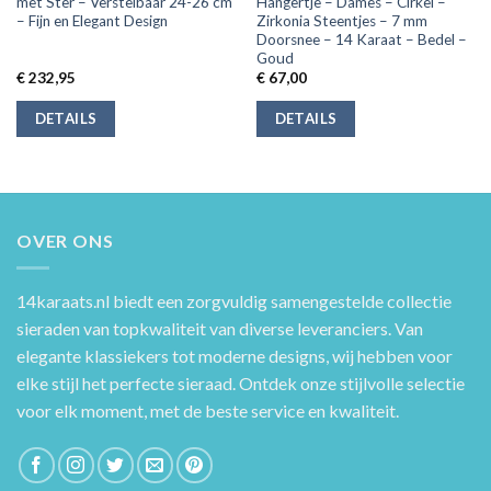
met Ster – Verstelbaar 24-26 cm
Hangertje – Dames – Cirkel –
– Fijn en Elegant Design
Zirkonia Steentjes – 7 mm
Doorsnee – 14 Karaat – Bedel –
Goud
€
232,95
€
67,00
DETAILS
DETAILS
OVER ONS
14karaats.nl
biedt een zorgvuldig samengestelde collectie
sieraden van topkwaliteit van diverse leveranciers. Van
elegante klassiekers tot moderne designs, wij hebben voor
elke stijl het perfecte sieraad. Ontdek onze stijlvolle selectie
voor elk moment, met de beste service en kwaliteit.