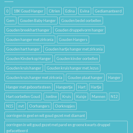
en
Houdt
Hun
0
18K Goud Hanger
Citrien
Edina
Evina
Gediamanteerd
Betekenis
Gem
Gouden Baby Hanger
Gouden bedel oorbellen
Gouden breekhart hanger
Gouden druppelvorm hanger
Gouden hanger met zirkonia
Gouden Hangers
Gouden hart hanger
Gouden hartje hanger met zirkonia
Gouden Kinderkop Hanger
Gouden kinder oorbellen
Gouden kruis hanger
Gouden kruis hanger met Jezus
Gouden kruis hanger met zirkonia
Gouden plaat hanger
Hanger
Hanger met geboortesteen
Hangertje
Hart
Hartje
Hart oorbellen Goud
Jonline
Kruis
Kuisje
Mannen
N12
N15
nvt
Oorhangers
Oorknopjes
oorringen in geel en wit goud gezet met diamant
oorringen in wit goud gezet met parel en groene kwarts druppel
gefacetteerd