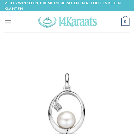
Skip
VEILIG WINKELEN, PREMIUM SIERADEN EN ALTIJD TEVREDEN
KLANTEN.
to
content
0