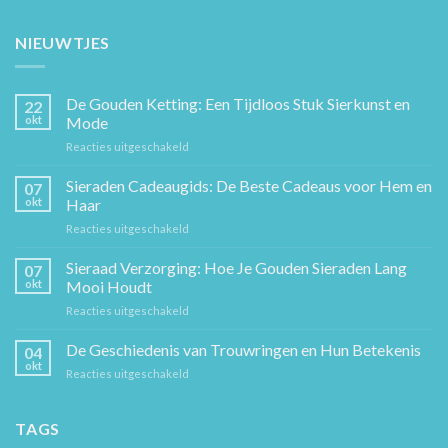
NIEUWTJES
De Gouden Ketting: Een Tijdloos Stuk Sierkunst en
22
okt
Mode
voor
Reacties uitgeschakeld
De
Gouden
Sieraden Cadeaugids: De Beste Cadeaus voor Hem en
07
Ketting:
okt
Haar
Een
voor
Reacties uitgeschakeld
Tijdloos
Sieraden
Stuk
Cadeaugids:
Sieraad Verzorging: Hoe Je Gouden Sieraden Lang
Sierkunst
07
De
en
okt
Mooi Houdt
Beste
Mode
voor
Reacties uitgeschakeld
Cadeaus
Sieraad
voor
Verzorging:
De Geschiedenis van Trouwringen en Hun Betekenis
Hem
04
Hoe
en
okt
voor
Reacties uitgeschakeld
Je
Haar
De
Gouden
Geschiedenis
Sieraden
van
TAGS
Lang
Trouwringen
Mooi