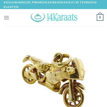
Skip
VEILIG WINKELEN, PREMIUM SIERADEN EN ALTIJD TEVREDEN
KLANTEN.
to
content
0