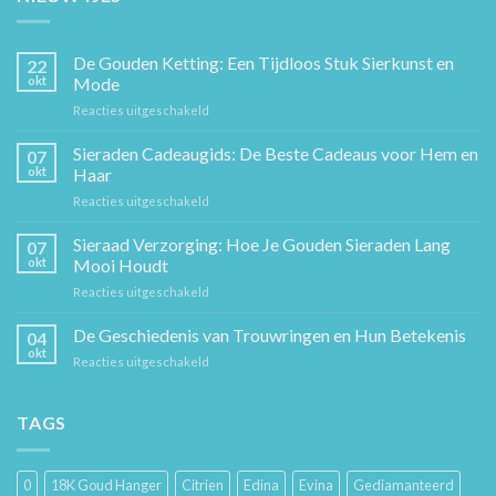
De Gouden Ketting: Een Tijdloos Stuk Sierkunst en
22
okt
Mode
voor
Reacties uitgeschakeld
De
Gouden
Sieraden Cadeaugids: De Beste Cadeaus voor Hem en
07
Ketting:
okt
Haar
Een
voor
Reacties uitgeschakeld
Tijdloos
Sieraden
Stuk
Cadeaugids:
Sieraad Verzorging: Hoe Je Gouden Sieraden Lang
Sierkunst
07
De
en
okt
Mooi Houdt
Beste
Mode
voor
Reacties uitgeschakeld
Cadeaus
Sieraad
voor
Verzorging:
De Geschiedenis van Trouwringen en Hun Betekenis
Hem
04
Hoe
en
okt
voor
Reacties uitgeschakeld
Je
Haar
De
Gouden
Geschiedenis
Sieraden
van
TAGS
Lang
Trouwringen
Mooi
en
Houdt
Hun
0
18K Goud Hanger
Citrien
Edina
Evina
Gediamanteerd
Betekenis