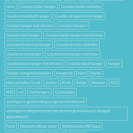
Gem
Gouden Baby Hanger
Gouden bedel oorbellen
Gouden breekhart hanger
Gouden druppelvorm hanger
Gouden hanger met zirkonia
Gouden Hangers
Gouden hart hanger
Gouden hartje hanger met zirkonia
Gouden Kinderkop Hanger
Gouden kinder oorbellen
Gouden kruis hanger
Gouden kruis hanger met Jezus
Gouden kruis hanger met zirkonia
Gouden plaat hanger
Hanger
Hanger met geboortesteen
Hangertje
Hart
Hartje
Hart oorbellen Goud
Jonline
Kruis
Kuisje
Mannen
N12
N15
nvt
Oorhangers
Oorknopjes
oorringen in geel en wit goud gezet met diamant
oorringen in wit goud gezet met parel en groene kwarts druppel
gefacetteerd
Parel
Pendant without stone
Schitterende 14K Goud