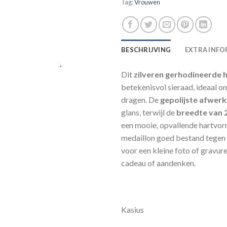
Tag:
Vrouwen
BESCHRIJVING
EXTRA INFO
Dit
zilveren gerhodineerde 
betekenisvol sieraad, ideaal om
dragen. De
gepolijste afwerk
glans, terwijl de
breedte van 
een mooie, opvallende hartvo
medaillon goed bestand tegen v
voor een kleine foto of gravure
cadeau of aandenken.
Kasius