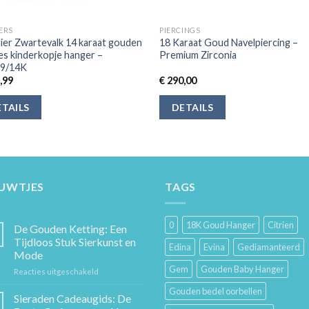
ERS
PIERCINGS
ier Zwartevalk 14 karaat gouden
18 Karaat Goud Navelpiercing –
es kinderkopje hanger –
Premium Zirconia
79/14K
,99
€
290,00
TAILS
DETAILS
EUWTJES
TAGS
0
18K Goud Hanger
Citrien
De Gouden Ketting: Een
Tijdloos Stuk Sierkunst en
Edina
Evina
Gediamanteerd
Mode
Gem
Gouden Baby Hanger
voor
Reacties uitgeschakeld
De
Gouden bedel oorbellen
Gouden
Sieraden Cadeaugids: De
Ketting: