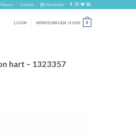
Nieuws
Contact
Newsletter
0
LOGIN
WINKELWAGEN /
€
0,00
on hart – 1323357