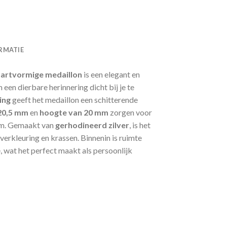
RMATIE
hartvormige medaillon
is een elegant en
 een dierbare herinnering dicht bij je te
ing
geeft het medaillon een schitterende
20,5 mm
en
hoogte van 20 mm
zorgen voor
rm. Gemaakt van
gerhodineerd zilver
, is het
erkleuring en krassen. Binnenin is ruimte
, wat het perfect maakt als persoonlijk