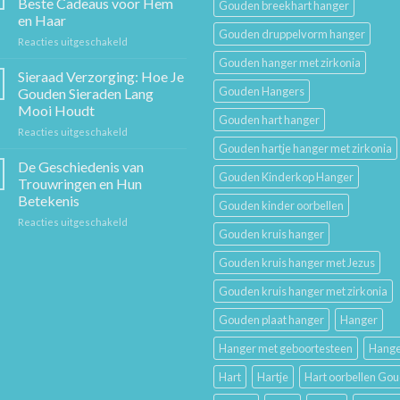
Beste Cadeaus voor Hem
Gouden breekhart hanger
Een
en Haar
Tijdloos
Gouden druppelvorm hanger
voor
Reacties uitgeschakeld
Stuk
Sieraden
Sierkunst
Gouden hanger met zirkonia
Cadeaugids:
en
Sieraad Verzorging: Hoe Je
De
Mode
Gouden Hangers
Gouden Sieraden Lang
Beste
Mooi Houdt
Cadeaus
Gouden hart hanger
voor
Reacties uitgeschakeld
voor
Sieraad
Hem
Gouden hartje hanger met zirkonia
Verzorging:
en
De Geschiedenis van
Gouden Kinderkop Hanger
Hoe
Haar
Trouwringen en Hun
Je
Betekenis
Gouden kinder oorbellen
Gouden
voor
Reacties uitgeschakeld
Sieraden
Gouden kruis hanger
De
Lang
Geschiedenis
Mooi
Gouden kruis hanger met Jezus
van
Houdt
Trouwringen
Gouden kruis hanger met zirkonia
en
Hun
Gouden plaat hanger
Hanger
Betekenis
Hanger met geboortesteen
Hange
Hart
Hartje
Hart oorbellen Go