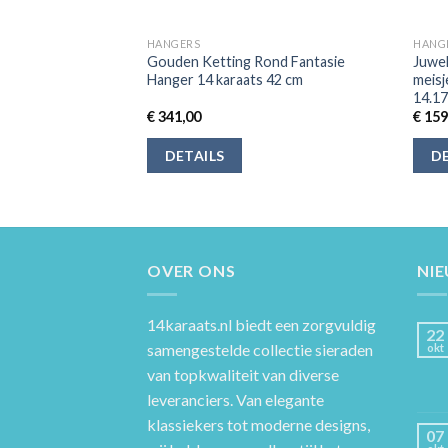
HANGERS
HANG
Gouden Ketting Rond Fantasie
Juwel
eld
Hanger 14 karaats 42 cm
meisj
14.1
€
341,00
€
159
DETAILS
DE
OVER ONS
NI
14karaats.nl
biedt een zorgvuldig
22
samengestelde collectie sieraden
okt
van topkwaliteit van diverse
leveranciers. Van elegante
klassiekers tot moderne designs,
07