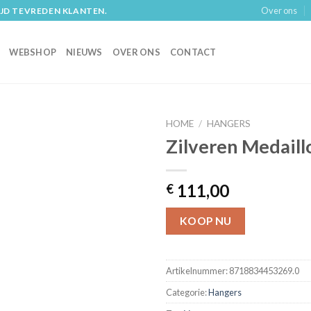
Over ons
IJD TEVREDEN KLANTEN.
WEBSHOP
NIEUWS
OVER ONS
CONTACT
HOME
/
HANGERS
Zilveren Medaill
111,00
€
KOOP NU
Artikelnummer:
8718834453269.0
Categorie:
Hangers