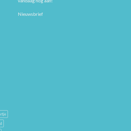
vandaag nog aan!
Nieuwsbrief
rtje
ud