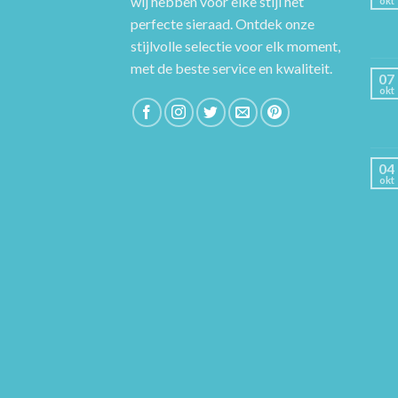
wij hebben voor elke stijl het
okt
perfecte sieraad. Ontdek onze
stijlvolle selectie voor elk moment,
met de beste service en kwaliteit.
07
okt
04
okt