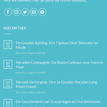
voor elk moment, met de beste service en kwaliteit.
NIEUWTJES
De Gouden Ketting: Een Tijdloos Stuk Sierkunst en
22
okt
Mode
voor
Reacties uitgeschakeld
De
Gouden
Sieraden Cadeaugids: De Beste Cadeaus voor Hem en
07
Ketting:
okt
Haar
Een
voor
Reacties uitgeschakeld
Tijdloos
Sieraden
Stuk
Cadeaugids:
Sieraad Verzorging: Hoe Je Gouden Sieraden Lang
Sierkunst
07
De
en
okt
Mooi Houdt
Beste
Mode
voor
Reacties uitgeschakeld
Cadeaus
Sieraad
voor
Verzorging:
De Geschiedenis van Trouwringen en Hun Betekenis
Hem
04
Hoe
en
okt
voor