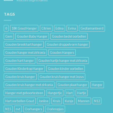
Reacties uitgeschakeld
Je
Haar
De
Gouden
Geschiedenis
Sieraden
van
TAGS
Lang
Trouwringen
Mooi
en
Houdt
Hun
0
18K Goud Hanger
Citrien
Edina
Evina
Gediamanteerd
Betekenis
Gem
Gouden Baby Hanger
Gouden bedel oorbellen
Gouden breekhart hanger
Gouden druppelvorm hanger
Gouden hanger met zirkonia
Gouden Hangers
Gouden hart hanger
Gouden hartje hanger met zirkonia
Gouden Kinderkop Hanger
Gouden kinder oorbellen
Gouden kruis hanger
Gouden kruis hanger met Jezus
Gouden kruis hanger met zirkonia
Gouden plaat hanger
Hanger
Hanger met geboortesteen
Hangertje
Hart
Hartje
Hart oorbellen Goud
Jonline
Kruis
Kuisje
Mannen
N12
N15
nvt
Oorhangers
Oorknopjes