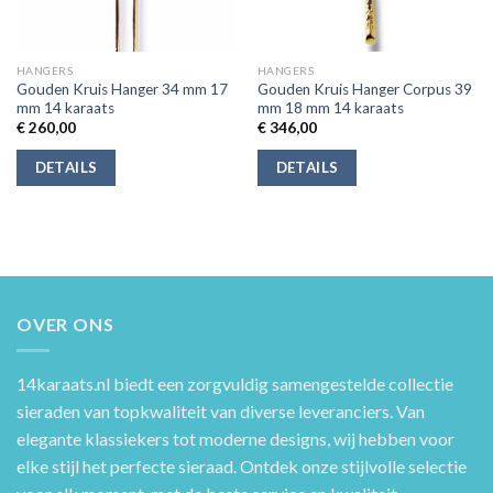
HANGERS
HANGERS
Gouden Kruis Hanger 34 mm 17
Gouden Kruis Hanger Corpus 39
mm 14 karaats
mm 18 mm 14 karaats
€
260,00
€
346,00
DETAILS
DETAILS
OVER ONS
14karaats.nl
biedt een zorgvuldig samengestelde collectie
sieraden van topkwaliteit van diverse leveranciers. Van
elegante klassiekers tot moderne designs, wij hebben voor
elke stijl het perfecte sieraad. Ontdek onze stijlvolle selectie