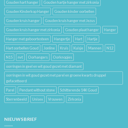
Gouden hart hanger
Gouden hartje hanger met zirkonia
Gouden Kinderkop Hanger
Gouden kinder oorbellen
Gouden kruis hanger
Gouden kruis hanger met Jezus
Gouden kruis hanger met zirkonia
Gouden plaat hanger
Hanger
Hanger met geboortesteen
Hangertje
Hart
Hartje
Hart oorbellen Goud
Jonline
Kruis
Kuisje
Mannen
N12
N15
nvt
Oorhangers
Oorknopjes
oorringen in geel en wit goud gezet met diamant
oorringen in wit goud gezet met parel en groene kwarts druppel
gefacetteerd
Parel
Pendant without stone
Schitterende 14K Goud
Sterrenbeeld
Unisex
Vrouwen
Zirkonia
NIEUWSBRIEF