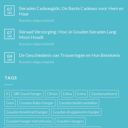
De
Gouden
Sieraden Cadeaugids: De Beste Cadeaus voor Hem en
07
Ketting:
okt
Haar
Een
voor
Reacties uitgeschakeld
Tijdloos
Sieraden
Stuk
Cadeaugids:
Sieraad Verzorging: Hoe Je Gouden Sieraden Lang
Sierkunst
07
De
en
okt
Mooi Houdt
Beste
Mode
voor
Reacties uitgeschakeld
Cadeaus
Sieraad
voor
Verzorging:
De Geschiedenis van Trouwringen en Hun Betekenis
Hem
04
Hoe
en
okt
voor
Reacties uitgeschakeld
Je
Haar
De
Gouden
Geschiedenis
Sieraden
van
TAGS
Lang
Trouwringen
Mooi
en
Houdt
Hun
0
18K Goud Hanger
Citrien
Edina
Evina
Gediamanteerd
Betekenis
Gem
Gouden Baby Hanger
Gouden bedel oorbellen
Gouden breekhart hanger
Gouden druppelvorm hanger
Gouden hanger met zirkonia
Gouden Hangers