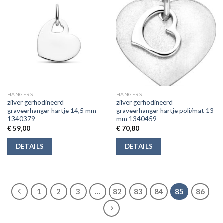
HANGERS
HANGERS
zilver gerhodineerd
zilver gerhodineerd
graveerhanger hartje 14,5 mm
graveerhanger hartje poli/mat 13
1340379
mm 1340459
€
59,00
€
70,80
DETAILS
DETAILS
1
2
3
…
82
83
84
85
86