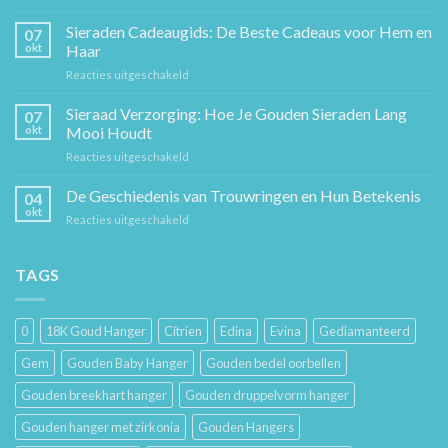
De
Gouden
Sieraden Cadeaugids: De Beste Cadeaus voor Hem en
07
Ketting:
okt
Haar
Een
voor
Reacties uitgeschakeld
Tijdloos
Sieraden
Stuk
Cadeaugids:
Sieraad Verzorging: Hoe Je Gouden Sieraden Lang
Sierkunst
07
De
en
okt
Mooi Houdt
Beste
Mode
voor
Reacties uitgeschakeld
Cadeaus
Sieraad
voor
Verzorging:
De Geschiedenis van Trouwringen en Hun Betekenis
Hem
04
Hoe
en
okt
voor
Reacties uitgeschakeld
Je
Haar
De
Gouden
Geschiedenis
Sieraden
van
TAGS
Lang
Trouwringen
Mooi
en
Houdt
Hun
0
18K Goud Hanger
Citrien
Edina
Evina
Gediamanteerd
Betekenis
Gem
Gouden Baby Hanger
Gouden bedel oorbellen
Gouden breekhart hanger
Gouden druppelvorm hanger
Gouden hanger met zirkonia
Gouden Hangers