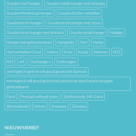
Gouden hart hanger
Gouden hartje hanger met zirkonia
Gouden Kinderkop Hanger
Gouden kinder oorbellen
Gouden kruis hanger
Gouden kruis hanger met Jezus
Gouden kruis hanger met zirkonia
Gouden plaat hanger
Hanger
Hanger met geboortesteen
Hangertje
Hart
Hartje
Hart oorbellen Goud
Jonline
Kruis
Kuisje
Mannen
N12
N15
nvt
Oorhangers
Oorknopjes
oorringen in geel en wit goud gezet met diamant
oorringen in wit goud gezet met parel en groene kwarts druppel
gefacetteerd
Parel
Pendant without stone
Schitterende 14K Goud
Sterrenbeeld
Unisex
Vrouwen
Zirkonia
NIEUWSBRIEF