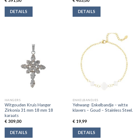
€
391,00
€
403,00
DETAILS
DETAILS
HANGERS
ENKELBANDJES
Witgouden Kruis Hanger
Yehwang- Enkelbandje – witte
Zirkonia 31 mm 18 mm 18
klavers – Goud – Stainless Steel.
karaats
€
309,00
€
19,99
DETAILS
DETAILS