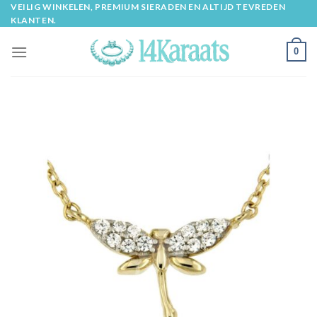
Skip
VEILIG WINKELEN, PREMIUM SIERADEN EN ALTIJD TEVREDEN
KLANTEN.
to
content
0