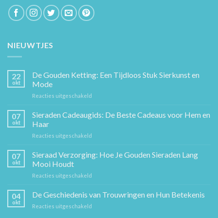
NIEUWTJES
De Gouden Ketting: Een Tijdloos Stuk Sierkunst en
22
okt
Mode
voor
Reacties uitgeschakeld
De
Gouden
Sieraden Cadeaugids: De Beste Cadeaus voor Hem en
07
Ketting:
okt
Haar
Een
voor
Reacties uitgeschakeld
Tijdloos
Sieraden
Stuk
Cadeaugids:
Sieraad Verzorging: Hoe Je Gouden Sieraden Lang
Sierkunst
07
De
en
okt
Mooi Houdt
Beste
Mode
voor
Reacties uitgeschakeld
Cadeaus
Sieraad
voor
Verzorging:
De Geschiedenis van Trouwringen en Hun Betekenis
Hem
04
Hoe
en
okt
voor
Reacties uitgeschakeld
Je
Haar
De
Gouden