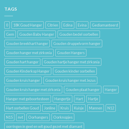
Geschiedenis
Sieraden
van
TAGS
Lang
Trouwringen
Mooi
en
Houdt
Hun
0
18K Goud Hanger
Citrien
Edina
Evina
Gediamanteerd
Betekenis
Gem
Gouden Baby Hanger
Gouden bedel oorbellen
Gouden breekhart hanger
Gouden druppelvorm hanger
Gouden hanger met zirkonia
Gouden Hangers
Gouden hart hanger
Gouden hartje hanger met zirkonia
Gouden Kinderkop Hanger
Gouden kinder oorbellen
Gouden kruis hanger
Gouden kruis hanger met Jezus
Gouden kruis hanger met zirkonia
Gouden plaat hanger
Hanger
Hanger met geboortesteen
Hangertje
Hart
Hartje
Hart oorbellen Goud
Jonline
Kruis
Kuisje
Mannen
N12
N15
nvt
Oorhangers
Oorknopjes
oorringen in geel en wit goud gezet met diamant