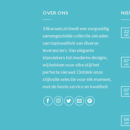
OVER ONS
NI
14karaats.nl
biedt een zorgvuldig
22
samengestelde collectie sieraden
okt
van topkwaliteit van diverse
leveranciers. Van elegante
klassiekers tot moderne designs,
07
wij hebben voor elke stijl het
okt
perfecte sieraad. Ontdek onze
stijlvolle selectie voor elk moment,
met de beste service en kwaliteit.
07
okt
04
okt