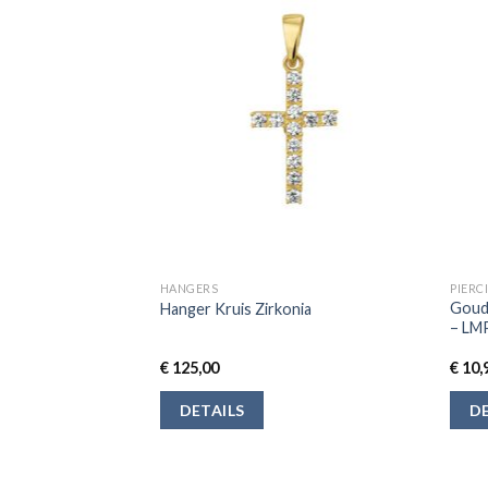
HANGERS
PIERC
f Gouden
Goudk
Hanger Kruis Zirkonia
 – Kristalletjes
– LMP
€
125,00
€
10,
DETAILS
DE