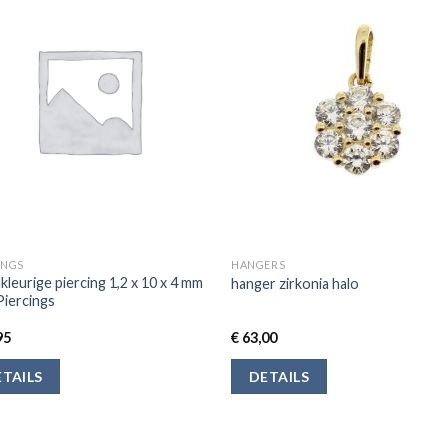
INGS
HANGERS
leurige piercing 1,2 x 10 x 4 mm
hanger zirkonia halo
iercings
95
€
63,00
TAILS
DETAILS