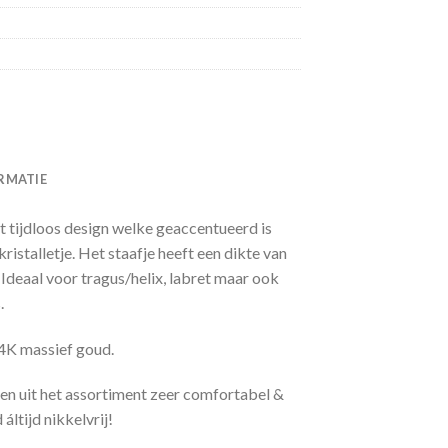
RMATIE
t tijdloos design welke geaccentueerd is
istalletje. Het staafje heeft een dikte van
Ideaal voor tragus/helix, labret maar ook
.
14K massief goud.
en uit het assortiment zeer comfortabel &
áltijd nikkelvrij!