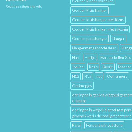
Gouden kinder oorbellen
Gouden
voor
Reacties uitgeschakeld
Sieraden
Gouden kruis hanger
De
Lang
Geschiedenis
Mooi
Gouden kruis hanger met Jezus
van
Houdt
Trouwringen
Gouden kruis hanger met zirkonia
en
Hun
Gouden plaat hanger
Hanger
Betekenis
Hanger met geboortesteen
Hange
Hart
Hartje
Hart oorbellen Go
Jonline
Kruis
Kuisje
Mannen
N12
N15
nvt
Oorhangers
Oorknopjes
oorringen in geel en wit goud gezet 
diamant
oorringen in wit goud gezet met pare
groene kwarts druppel gefacetteerd
Parel
Pendant without stone