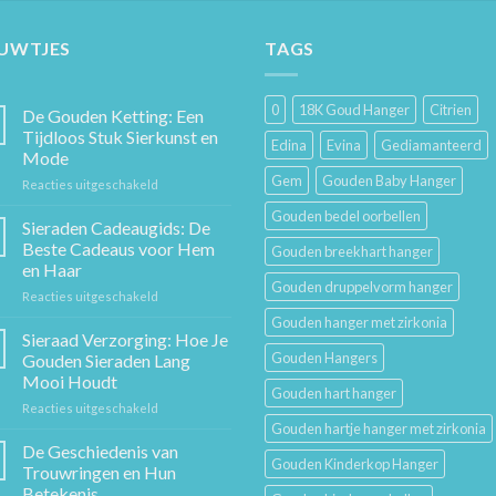
EUWTJES
TAGS
0
18K Goud Hanger
Citrien
De Gouden Ketting: Een
Tijdloos Stuk Sierkunst en
Edina
Evina
Gediamanteerd
Mode
Gem
Gouden Baby Hanger
voor
Reacties uitgeschakeld
De
Gouden bedel oorbellen
Gouden
Sieraden Cadeaugids: De
Ketting:
Beste Cadeaus voor Hem
Gouden breekhart hanger
Een
en Haar
Tijdloos
Gouden druppelvorm hanger
voor
Reacties uitgeschakeld
Stuk
Sieraden
Sierkunst
Gouden hanger met zirkonia
Cadeaugids:
en
Sieraad Verzorging: Hoe Je
De
Mode
Gouden Hangers
Gouden Sieraden Lang
Beste
Mooi Houdt
Cadeaus
Gouden hart hanger
voor
Reacties uitgeschakeld
voor
Sieraad
Hem
Gouden hartje hanger met zirkonia
Verzorging:
en
De Geschiedenis van
Gouden Kinderkop Hanger
Hoe
Haar
Trouwringen en Hun
Je
Betekenis