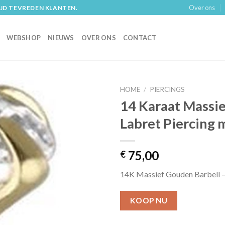
Over ons
IJD TEVREDEN KLANTEN.
WEBSHOP
NIEUWS
OVER ONS
CONTACT
HOME
/
PIERCINGS
14 Karaat Massi
Labret Piercing m
75,00
€
14K Massief Gouden Barbell – 
KOOP NU