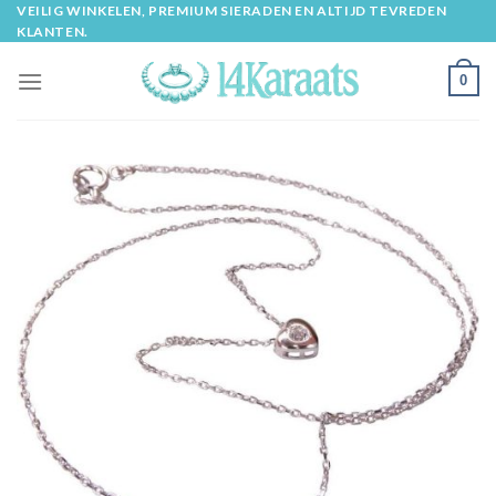
Skip
VEILIG WINKELEN, PREMIUM SIERADEN EN ALTIJD TEVREDEN
KLANTEN.
to
content
0