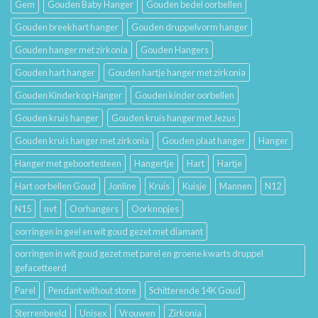
Gem
Gouden Baby Hanger
Gouden bedel oorbellen
Gouden breekhart hanger
Gouden druppelvorm hanger
Gouden hanger met zirkonia
Gouden Hangers
Gouden hart hanger
Gouden hartje hanger met zirkonia
Gouden Kinderkop Hanger
Gouden kinder oorbellen
Gouden kruis hanger
Gouden kruis hanger met Jezus
Gouden kruis hanger met zirkonia
Gouden plaat hanger
Hanger
Hanger met geboortesteen
Hangertje
Hart
Hartje
Hart oorbellen Goud
Jonline
Kruis
Kuisje
Mannen
N12
N15
nvt
Oorhangers
Oorknopjes
oorringen in geel en wit goud gezet met diamant
oorringen in wit goud gezet met parel en groene kwarts druppel
gefacetteerd
Parel
Pendant without stone
Schitterende 14K Goud
Sterrenbeeld
Unisex
Vrouwen
Zirkonia