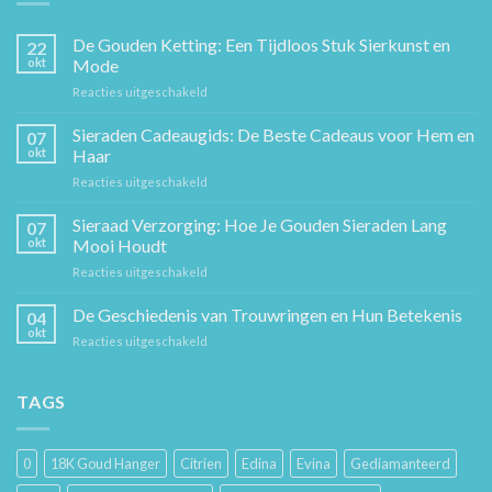
De Gouden Ketting: Een Tijdloos Stuk Sierkunst en
22
okt
Mode
voor
Reacties uitgeschakeld
De
Gouden
Sieraden Cadeaugids: De Beste Cadeaus voor Hem en
07
Ketting:
okt
Haar
Een
voor
Reacties uitgeschakeld
Tijdloos
Sieraden
Stuk
Cadeaugids:
Sieraad Verzorging: Hoe Je Gouden Sieraden Lang
Sierkunst
07
De
en
okt
Mooi Houdt
Beste
Mode
voor
Reacties uitgeschakeld
Cadeaus
Sieraad
voor
Verzorging:
De Geschiedenis van Trouwringen en Hun Betekenis
Hem
04
Hoe
en
okt
voor
Reacties uitgeschakeld
Je
Haar
De
Gouden
Geschiedenis
Sieraden
van
TAGS
Lang
Trouwringen
Mooi
en
Houdt
Hun
0
18K Goud Hanger
Citrien
Edina
Evina
Gediamanteerd
Betekenis