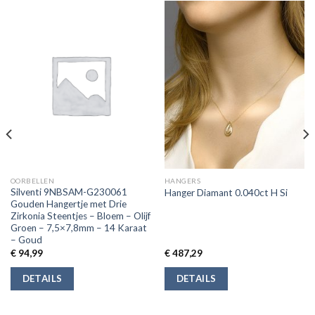
OORBELLEN
HANGERS
Silventi 9NBSAM-G230061
Hanger Diamant 0.040ct H Si
Gouden Hangertje met Drie
Zirkonia Steentjes – Bloem – Olijf
Groen – 7,5×7,8mm – 14 Karaat
– Goud
€
94,99
€
487,29
DETAILS
DETAILS