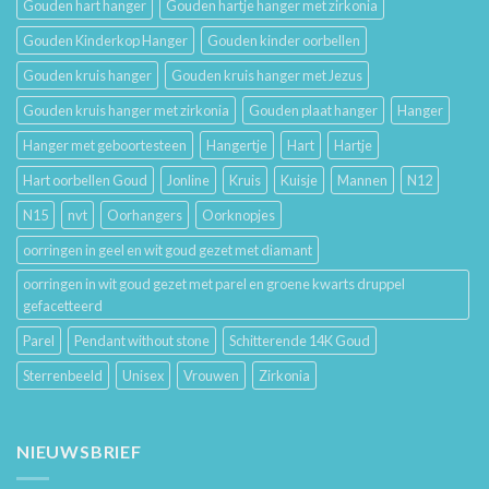
Gouden hart hanger
Gouden hartje hanger met zirkonia
Gouden Kinderkop Hanger
Gouden kinder oorbellen
Gouden kruis hanger
Gouden kruis hanger met Jezus
Gouden kruis hanger met zirkonia
Gouden plaat hanger
Hanger
Hanger met geboortesteen
Hangertje
Hart
Hartje
Hart oorbellen Goud
Jonline
Kruis
Kuisje
Mannen
N12
N15
nvt
Oorhangers
Oorknopjes
oorringen in geel en wit goud gezet met diamant
oorringen in wit goud gezet met parel en groene kwarts druppel
gefacetteerd
Parel
Pendant without stone
Schitterende 14K Goud
Sterrenbeeld
Unisex
Vrouwen
Zirkonia
NIEUWSBRIEF