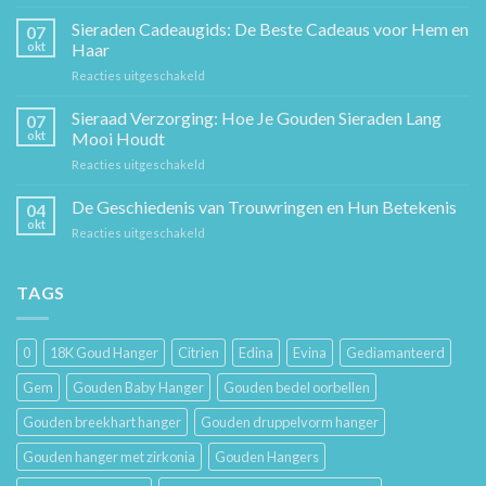
De
Gouden
Sieraden Cadeaugids: De Beste Cadeaus voor Hem en
07
Ketting:
okt
Haar
Een
voor
Reacties uitgeschakeld
Tijdloos
Sieraden
Stuk
Cadeaugids:
Sieraad Verzorging: Hoe Je Gouden Sieraden Lang
Sierkunst
07
De
en
okt
Mooi Houdt
Beste
Mode
voor
Reacties uitgeschakeld
Cadeaus
Sieraad
voor
Verzorging:
De Geschiedenis van Trouwringen en Hun Betekenis
Hem
04
Hoe
en
okt
voor
Reacties uitgeschakeld
Je
Haar
De
Gouden
Geschiedenis
Sieraden
van
TAGS
Lang
Trouwringen
Mooi
en
Houdt
Hun
0
18K Goud Hanger
Citrien
Edina
Evina
Gediamanteerd
Betekenis
Gem
Gouden Baby Hanger
Gouden bedel oorbellen
Gouden breekhart hanger
Gouden druppelvorm hanger
Gouden hanger met zirkonia
Gouden Hangers