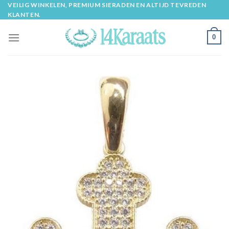
Skip
VEILIG WINKELEN, PREMIUM SIERADEN EN ALTIJD TEVREDEN
KLANTEN.
to
content
0