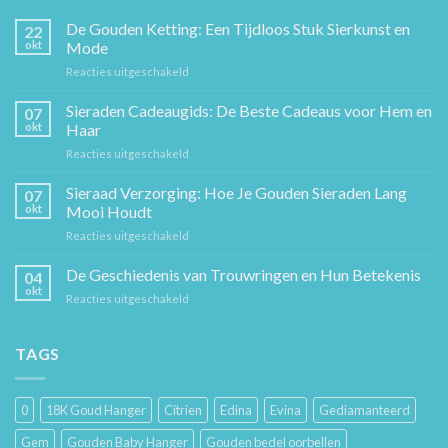
De Gouden Ketting: Een Tijdloos Stuk Sierkunst en
22
okt
Mode
voor
Reacties uitgeschakeld
De
Gouden
Sieraden Cadeaugids: De Beste Cadeaus voor Hem en
07
Ketting:
okt
Haar
Een
voor
Reacties uitgeschakeld
Tijdloos
Sieraden
Stuk
Cadeaugids:
Sieraad Verzorging: Hoe Je Gouden Sieraden Lang
Sierkunst
07
De
en
okt
Mooi Houdt
Beste
Mode
voor
Reacties uitgeschakeld
Cadeaus
Sieraad
voor
Verzorging:
De Geschiedenis van Trouwringen en Hun Betekenis
Hem
04
Hoe
en
okt
voor
Reacties uitgeschakeld
Je
Haar
De
Gouden
Geschiedenis
Sieraden
van
TAGS
Lang
Trouwringen
Mooi
en
Houdt
Hun
0
18K Goud Hanger
Citrien
Edina
Evina
Gediamanteerd
Betekenis
Gem
Gouden Baby Hanger
Gouden bedel oorbellen