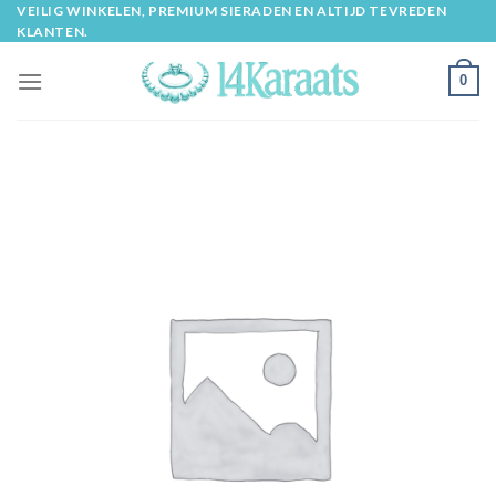
Skip
VEILIG WINKELEN, PREMIUM SIERADEN EN ALTIJD TEVREDEN
KLANTEN.
to
content
0