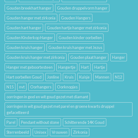
Gouden breekhart hanger
Gouden druppelvorm hanger
Gouden hanger met zirkonia
Gouden Hangers
Gouden hart hanger
Gouden hartje hanger met zirkonia
Gouden Kinderkop Hanger
Gouden kinder oorbellen
Gouden kruis hanger
Gouden kruis hanger met Jezus
Gouden kruis hanger met zirkonia
Gouden plaat hanger
Hanger
Hanger met geboortesteen
Hangertje
Hart
Hartje
Hart oorbellen Goud
Jonline
Kruis
Kuisje
Mannen
N12
N15
nvt
Oorhangers
Oorknopjes
oorringen in geel en wit goud gezet met diamant
oorringen in wit goud gezet met parel en groene kwarts druppel
gefacetteerd
Parel
Pendant without stone
Schitterende 14K Goud
Sterrenbeeld
Unisex
Vrouwen
Zirkonia