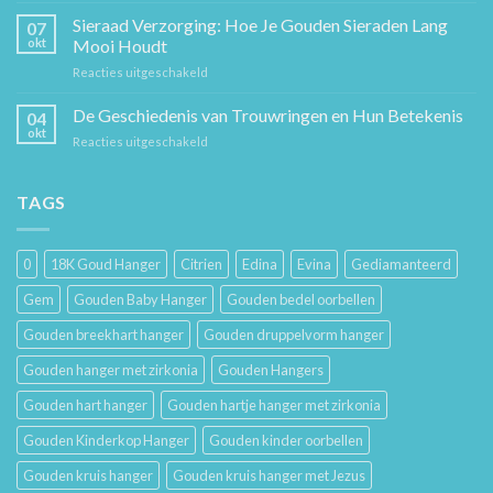
Stuk
Cadeaugids:
Sieraad Verzorging: Hoe Je Gouden Sieraden Lang
Sierkunst
07
De
en
okt
Mooi Houdt
Beste
Mode
voor
Reacties uitgeschakeld
Cadeaus
Sieraad
voor
Verzorging:
De Geschiedenis van Trouwringen en Hun Betekenis
Hem
04
Hoe
en
okt
voor
Reacties uitgeschakeld
Je
Haar
De
Gouden
Geschiedenis
Sieraden
van
TAGS
Lang
Trouwringen
Mooi
en
Houdt
Hun
0
18K Goud Hanger
Citrien
Edina
Evina
Gediamanteerd
Betekenis
Gem
Gouden Baby Hanger
Gouden bedel oorbellen
Gouden breekhart hanger
Gouden druppelvorm hanger
Gouden hanger met zirkonia
Gouden Hangers
Gouden hart hanger
Gouden hartje hanger met zirkonia
Gouden Kinderkop Hanger
Gouden kinder oorbellen
Gouden kruis hanger
Gouden kruis hanger met Jezus