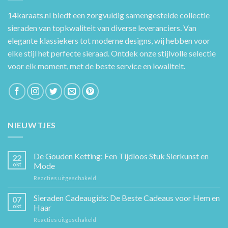
14karaats.nl
biedt een zorgvuldig samengestelde collectie
sieraden van topkwaliteit van diverse leveranciers. Van
elegante klassiekers tot moderne designs, wij hebben voor
elke stijl het perfecte sieraad. Ontdek onze stijlvolle selectie
voor elk moment, met de beste service en kwaliteit.
NIEUWTJES
De Gouden Ketting: Een Tijdloos Stuk Sierkunst en
22
okt
Mode
voor
Reacties uitgeschakeld
De
Gouden
Sieraden Cadeaugids: De Beste Cadeaus voor Hem en
07
Ketting:
okt
Haar
Een
voor
Reacties uitgeschakeld
Tijdloos
Sieraden