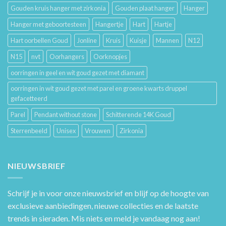
Gouden kruis hanger met zirkonia
Gouden plaat hanger
Hanger
Hanger met geboortesteen
Hangertje
Hart
Hartje
Hart oorbellen Goud
Jonline
Kruis
Kuisje
Mannen
N12
N15
nvt
Oorhangers
Oorknopjes
oorringen in geel en wit goud gezet met diamant
oorringen in wit goud gezet met parel en groene kwarts druppel
gefacetteerd
Parel
Pendant without stone
Schitterende 14K Goud
Sterrenbeeld
Unisex
Vrouwen
Zirkonia
NIEUWSBRIEF
Schrijf je in voor onze nieuwsbrief en blijf op de hoogte van
exclusieve aanbiedingen, nieuwe collecties en de laatste
trends in sieraden. Mis niets en meld je vandaag nog aan!