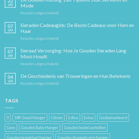
22
okt
Mode
voor
Reacties uitgeschakeld
De
Gouden
Sieraden Cadeaugids: De Beste Cadeaus voor Hem en
07
Ketting:
okt
Haar
Een
voor
Reacties uitgeschakeld
Tijdloos
Sieraden
Stuk
Cadeaugids:
Sieraad Verzorging: Hoe Je Gouden Sieraden Lang
Sierkunst
07
De
en
okt
Mooi Houdt
Beste
Mode
voor
Reacties uitgeschakeld
Cadeaus
Sieraad
voor
Verzorging:
De Geschiedenis van Trouwringen en Hun Betekenis
Hem
04
Hoe
en
okt
voor
Reacties uitgeschakeld
Je
Haar
De
Gouden
Geschiedenis
Sieraden
van
TAGS
Lang
Trouwringen
Mooi
en
Houdt
Hun
0
18K Goud Hanger
Citrien
Edina
Evina
Gediamanteerd
Betekenis
Gem
Gouden Baby Hanger
Gouden bedel oorbellen
Gouden breekhart hanger
Gouden druppelvorm hanger