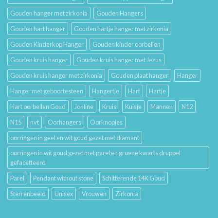
Gouden hanger met zirkonia
Gouden Hangers
Gouden hart hanger
Gouden hartje hanger met zirkonia
Gouden Kinderkop Hanger
Gouden kinder oorbellen
Gouden kruis hanger
Gouden kruis hanger met Jezus
Gouden kruis hanger met zirkonia
Gouden plaat hanger
Hanger
Hanger met geboortesteen
Hangertje
Hart
Hartje
Hart oorbellen Goud
Jonline
Kruis
Kuisje
Mannen
N12
N15
nvt
Oorhangers
Oorknopjes
oorringen in geel en wit goud gezet met diamant
oorringen in wit goud gezet met parel en groene kwarts druppel
gefacetteerd
Parel
Pendant without stone
Schitterende 14K Goud
Sterrenbeeld
Unisex
Vrouwen
Zirkonia